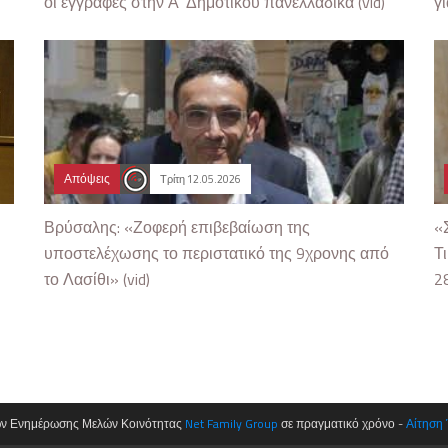
οι εγγραφές στην Α’ Δημοτικού πανελλαδικά (vid)
γ
Απόψεις
Τρίτη 12.05.2026
Βρύσαλης: «Ζοφερή επιβεβαίωση της
«
υποστελέχωσης το περιστατικό της 9χρονης από
Τ
το Λασίθι» (vid)
2
ων Ενημέρωσης Μελών Κοινότητας
Net Family Group
σε πραγματικό χρόνο -
Αίτηση