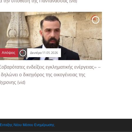
ια την υπόθεση της Παντάνασσας (vid)
Απόψεις
Δευτέρα 11.05.2026
Σοβαρότατες ενδείξεις εγκληματικής ενέργειας» –
ι δηλώνει ο δικηγόρος της οικογένειας της
8χρονης (vid)
 Ένταξης Νέου Μέσου Ενημέρωσης