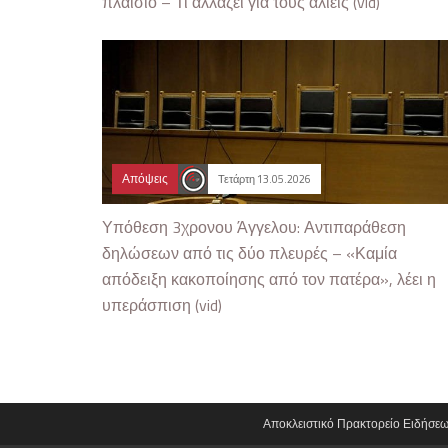
πλαίσιο – Τι αλλάζει για τους αλιείς (vid)
Απόψεις
Τετάρτη 13.05.2026
Υπόθεση 3χρονου Άγγελου: Αντιπαράθεση
δηλώσεων από τις δύο πλευρές – «Καμία
απόδειξη κακοποίησης από τον πατέρα», λέει η
υπεράσπιση (vid)
Αποκλειστικό Πρακτορείο Ειδήσε