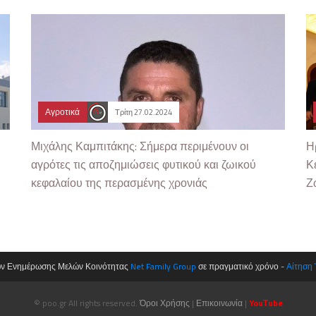
Αγροτικά
Τρίτη 27.02.2024
Μιχάλης Καμπιτάκης: Σήμερα περιμένουν οι
Η
αγρότες τις αποζημιώσεις φυτικού και ζωικού
Κ
κεφαλαίου της περασμένης χρονιάς
Ζ
ων Ενημέρωσης Μελών Κοινότητας
Net Family Group
σε πραγματικό χρόνο -
Αίτηση
© poo.gr All rights reserved.
Όροι Χρήσης
|
Επικοινωνία
|
YouΤube