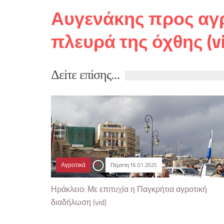
Αυγενάκης προς αγρό
πλευρά της όχθης (vi
Δεiτε επiσης...
Αγροτικά
Πέμπτη 16.01.2025
Ηράκλειο: Με επιτυχία η Παγκρήτια αγροτική
διαδήλωση (vid)