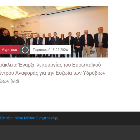
Αγροτικά
Παρασκευή 16.02.2024
ράκλειο: Έναρξη λειτουργίας του Ευρωπαϊκού
έντρου Αναφοράς για την Ευζωία των Υδρόβιων
ώων (vid)
 Ένταξης Νέου Μέσου Ενημέρωσης