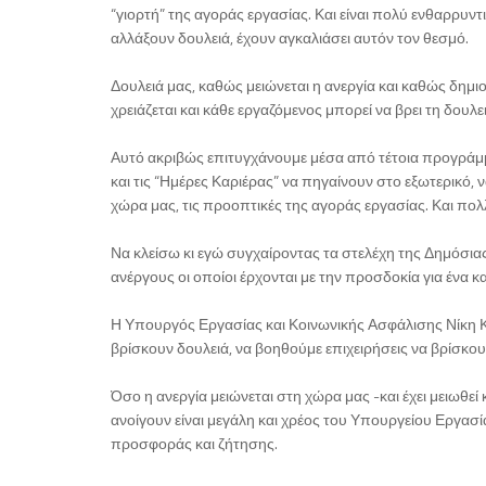
“γιορτή” της αγοράς εργασίας. Και είναι πολύ ενθαρρυντ
αλλάξουν δουλειά, έχουν αγκαλιάσει αυτόν τον θεσμό.
Δουλειά μας, καθώς μειώνεται η ανεργία και καθώς δημι
χρειάζεται και κάθε εργαζόμενος μπορεί να βρει τη δουλε
Αυτό ακριβώς επιτυγχάνουμε μέσα από τέτοια προγράμμα
και τις “Ημέρες Καριέρας” να πηγαίνουν στο εξωτερικό, ν
χώρα μας, τις προοπτικές της αγοράς εργασίας. Και πολλ
Να κλείσω κι εγώ συγχαίροντας τα στελέχη της Δημόσια
ανέργους οι οποίοι έρχονται με την προσδοκία για ένα κ
Η Υπουργός Εργασίας και Κοινωνικής Ασφάλισης Νίκη Κε
βρίσκουν δουλειά, να βοηθούμε επιχειρήσεις να βρίσκο
Όσο η ανεργία μειώνεται στη χώρα μας -και έχει μειωθεί 
ανοίγουν είναι μεγάλη και χρέος του Υπουργείου Εργασί
προσφοράς και ζήτησης.