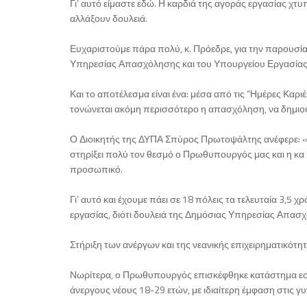
Γι’ αυτό είμαστε εδώ. Η καρδιά της αγοράς εργασίας χτυπ
αλλάξουν δουλειά.
Ευχαριστούμε πάρα πολύ, κ. Πρόεδρε, για την παρουσία
Υπηρεσίας Απασχόλησης και του Υπουργείου Εργασίας,
Και το αποτέλεσμα είναι ένα: μέσα από τις “Ημέρες Κα
τονώνεται ακόμη περισσότερο η απασχόληση, να δημιουρ
Ο Διοικητής της ΔΥΠΑ Σπύρος Πρωτοψάλτης ανέφερε: «
στηρίξει πολύ τον θεσμό ο Πρωθυπουργός μας και η κα Κε
προσωπικό.
Γι’ αυτό και έχουμε πάει σε 18 πόλεις τα τελευταία 3,5 
εργασίας, διότι δουλειά της Δημόσιας Υπηρεσίας Απασχ
Στήριξη των ανέργων και της νεανικής επιχειρηματικότη
Νωρίτερα, ο Πρωθυπουργός επισκέφθηκε κατάστημα εστ
άνεργους νέους 18-29 ετών, με ιδιαίτερη έμφαση στις γ