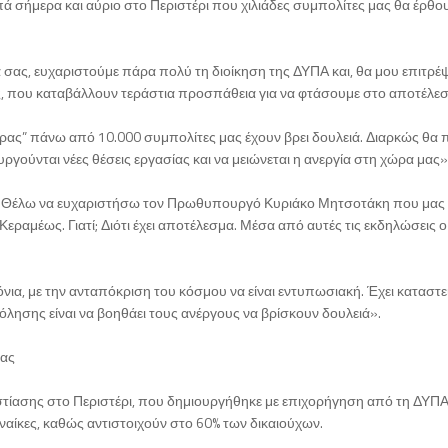
ά σήμερα και αύριο στο Περιστέρι που χιλιάδες συμπολίτες μας θα έρθουν 
 σας, ευχαριστούμε πάρα πολύ τη διοίκηση της ΔΥΠΑ και, θα μου επιτρέψ
 που καταβάλλουν τεράστια προσπάθεια για να φτάσουμε στο αποτέλεσ
ριέρας” πάνω από 10.000 συμπολίτες μας έχουν βρει δουλειά. Διαρκώς θα
γούνται νέες θέσεις εργασίας και να μειώνεται η ανεργία στη χώρα μας»
Θέλω να ευχαριστήσω τον Πρωθυπουργό Κυριάκο Μητσοτάκη που μας τιμά
ραμέως. Γιατί; Διότι έχει αποτέλεσμα. Μέσα από αυτές τις εκδηλώσεις ο 
χρόνια, με την ανταπόκριση του κόσμου να είναι εντυπωσιακή. Έχει καταστ
όλησης είναι να βοηθάει τους ανέργους να βρίσκουν δουλειά».
τας
ίασης στο Περιστέρι, που δημιουργήθηκε με επιχορήγηση από τη ΔΥΠ
υναίκες, καθώς αντιστοιχούν στο 60% των δικαιούχων.