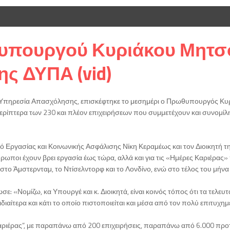
υπουργού Κυριάκου Μητσο
ς ΔΥΠΑ (vid)
 Υπηρεσία Απασχόλησης, επισκέφτηκε το μεσημέρι ο Πρωθυπουργός Κυρ
ερίπτερα των 230 και πλέον επιχειρήσεων που συμμετέχουν και συνομίλ
Εργασίας και Κοινωνικής Ασφάλισης Νίκη Κεραμέως και τον Διοικητή τ
ωποι έχουν βρει εργασία έως τώρα, αλλά και για τις «Ημέρες Καριέρας»
n, στο Άμστερνταμ, το Ντίσελντορφ και το Λονδίνο, ενώ στο τέλος του μή
«Νομίζω, κα Υπουργέ και κ. Διοικητά, είναι κοινός τόπος ότι τα τελευ
ί ιδιαίτερα και κάτι το οποίο πιστοποιείται και μέσα από τον πολύ επιτυχ
αριέρας”, με παραπάνω από 200 επιχειρήσεις, παραπάνω από 6.000 προτ