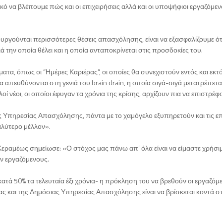
ικό να βλέπουμε πώς και οι επιχειρήσεις αλλά και οι υποψήφιοι εργαζόμενο
ουργούνται περισσότερες θέσεις απασχόλησης, είναι να εξασφαλίζουμε ότ
ιά την οποία θέλει και η οποία ανταποκρίνεται στις προσδοκίες του.
τα, όπως οι “Ημέρες Καριέρας”, οι οποίες θα συνεχιστούν εντός και εκ
α απευθύνονται στη γενιά του brain drain, η οποία σιγά-σιγά μετατρέπεται
οί νέοι, οι οποίοι έφυγαν τα χρόνια της κρίσης, αρχίζουν πια να επιστρέ
ς Υπηρεσίας Απασχόλησης, πάντα με το χαμόγελο εξυπηρετούν και τις επ
αλύτερο μέλλον».
ραμέως σημείωσε: «Ο στόχος μας πάνω απ’ όλα είναι να είμαστε χρήσιμ
υν εργαζόμενους.
κατά 50% τα τελευταία έξι χρόνια- η πρόκληση του να βρεθούν οι εργαζόμεν
ας και της Δημόσιας Υπηρεσίας Απασχόλησης είναι να βρίσκεται κοντά στο