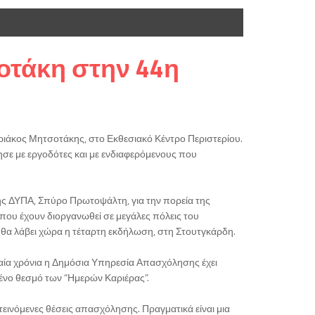
τάκη στην 44η
ιάκος Μητσοτάκης, στο Εκθεσιακό Κέντρο Περιστερίου.
ησε με εργοδότες και με ενδιαφερόμενους που
ης ΔΥΠΑ, Σπύρο Πρωτοψάλτη, για την πορεία της
 που έχουν διοργανωθεί σε μεγάλες πόλεις του
να θα λάβει χώρα η τέταρτη εκδήλωση, στη Στουτγκάρδη.
ταία χρόνια η Δημόσια Υπηρεσία Απασχόλησης έχει
ημένο θεσμό των “Ημερών Καριέρας”.
εινόμενες θέσεις απασχόλησης. Πραγματικά είναι μια