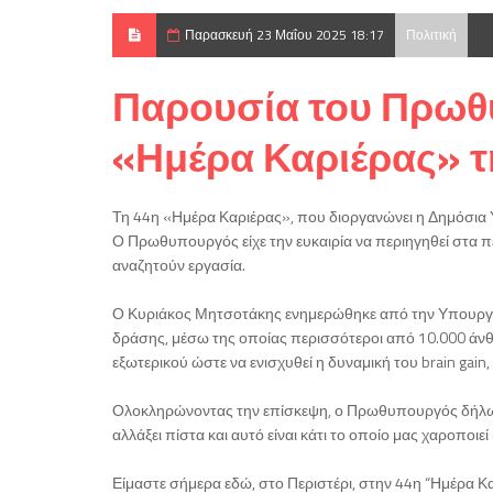
Παρασκευή 23 Μαΐου 2025 18:17
Πολιτική
Παρουσία του Πρωθ
«Ημέρα Καριέρας» τη
Τη 44η «Ημέρα Καριέρας», που διοργανώνει η Δημόσια
Ο Πρωθυπουργός είχε την ευκαιρία να περιηγηθεί στα π
αναζητούν εργασία.
Ο Κυριάκος Μητσοτάκης ενημερώθηκε από την Υπουργό 
δράσης, μέσω της οποίας περισσότεροι από 10.000 άνθρ
εξωτερικού ώστε να ενισχυθεί η δυναμική του brain gai
Ολοκληρώνοντας την επίσκεψη, ο Πρωθυπουργός δήλωσε: 
αλλάξει πίστα και αυτό είναι κάτι το οποίο μας χαροποιε
Είμαστε σήμερα εδώ, στο Περιστέρι, στην 44η “Ημέρα Κ