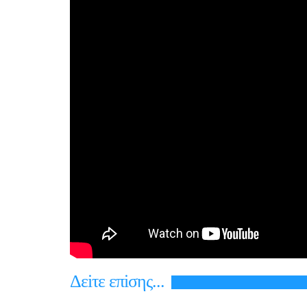
Δεiτε επiσης...