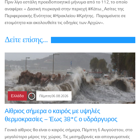
Πριν λίγο εστάλη προειδοποιητικό μήνυμα από το 112, το οποίο
αναφέρει: « Δασική πυρκαγιά στην περιοχή #Κάτω_Ασίτες της
Περιφερειακής Ενότητας #Ηρακλείου #Κρήτης. Παραμείνετε σε
ετοιμότητα και ακολουθείτε τις οδηγίες των Αρχών».
Δεiτε επiσης...
Ελλάδα
Πέμπτη 06.08.2026
Αίθριος σήμερα ο καιρός με υψηλές
θερμοκρασίες – Έως 38°C ο υδράργυρος
Γενικά αίθριος θα είναι ο καιρός σήμερα, Πέμπτη 6 Αυγούστου, στο
μεγαλύτερο μέρος της χώρας. Τις μεσημβρινές και απογευματινές