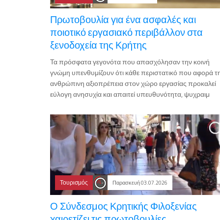
Πρωτοβουλία για ένα ασφαλές και
ποιοτικό εργασιακό περιβάλλον στα
ξενοδοχεία της Κρήτης
Τα πρόσφατα γεγονότα που απασχόλησαν την κοινή
γνώμη υπενθυμίζουν ότι κάθε περιστατικό που αφορά τ
ανθρώπινη αξιοπρέπεια στον χώρο εργασίας προκαλεί
εύλογη ανησυχία και απαιτεί υπευθυνότητα, ψυχραιμ
Τουρισμός
Παρασκευή 03.07.2026
Ο Σύνδεσμος Κρητικής Φιλοξενίας
χαιρετίζει τις πρωτοβουλίες