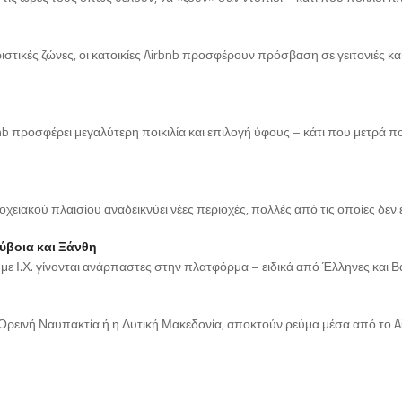
ιστικές ζώνες, οι κατοικίες Airbnb προσφέρουν πρόσβαση σε γειτονιές κα
bnb προσφέρει μεγαλύτερη ποικιλία και επιλογή ύφους – κάτι που μετρά πολ
ειακού πλαισίου αναδεικνύει νέες περιοχές, πολλές από τις οποίες δεν 
ύβοια και Ξάνθη
με Ι.Χ. γίνονται ανάρπαστες στην πλατφόρμα – ειδικά από Έλληνες και Β
η Ορεινή Ναυπακτία ή η Δυτική Μακεδονία, αποκτούν ρεύμα μέσα από το A