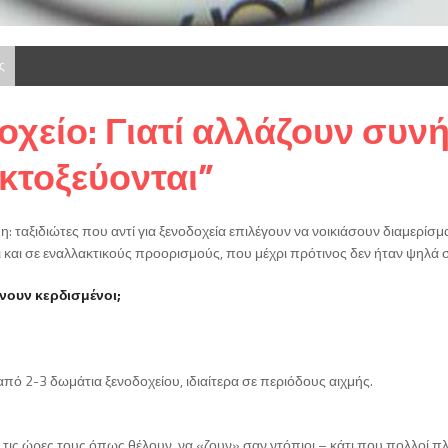
ς
δοχείο: Γιατί αλλάζουν συνή
κτοξεύονται”
ιμη: ταξιδιώτες που αντί για ξενοδοχεία επιλέγουν να νοικιάσουν διαμερί
ι και σε εναλλακτικούς προορισμούς, που μέχρι πρότινος δεν ήταν ψηλά 
ίνουν κερδισμένοι;
από 2-3 δωμάτια ξενοδοχείου, ιδιαίτερα σε περιόδους αιχμής.
 τις ώρες τους όπως θέλουν, να «ζουν» σαν ντόπιοι – κάτι που πολλοί πλ