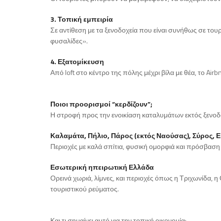
3. Τοπική εμπειρία
Σε αντίθεση με τα ξενοδοχεία που είναι συνήθως σε τουρ
φυσαλίδες».
4. Εξατομίκευση
Από loft στο κέντρο της πόλης μέχρι βίλα με θέα, το Air
Ποιοι προορισμοί “κερδίζουν”;
Η στροφή προς την ενοικίαση καταλυμάτων εκτός ξενοδοχ
Καλαμάτα, Πήλιο, Πάρος (εκτός Ναούσας), Σύρος, Ε
Περιοχές με καλά σπίτια, φυσική ομορφιά και πρόσβαση 
Εσωτερική ηπειρωτική Ελλάδα
Ορεινά χωριά, λίμνες, και περιοχές όπως η Τριχωνίδα, 
τουριστικού ρεύματος.
Και τι σημαίνει αυτό για την τοπική οικονομία;