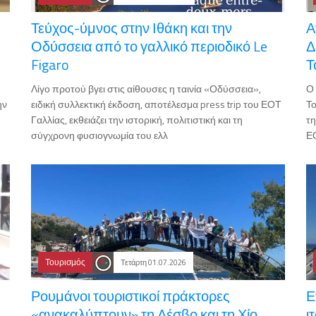
Τεύχος-ύμνος στην Ιθάκη και την
Α
Οδύσσεια από το γαλλικό περιοδικό Le
Δ
Figaro
Τ
Λίγο προτού βγει στις αίθουσες η ταινία «Οδύσσεια»,
Ο 
ην
ειδική συλλεκτική έκδοση, αποτέλεσμα press trip του ΕΟΤ
Το
Γαλλίας, εκθειάζει την ιστορική, πολιτιστική και τη
τη
σύγχρονη φυσιογνωμία του ελλ
ΕΟ
Τουρισμός
Τετάρτη 01.07.2026
Ρουμάνοι τουριστικοί πράκτορες
Ε
«ανακαλύπτουν» τη Λέσβο και τη Χίο
ι