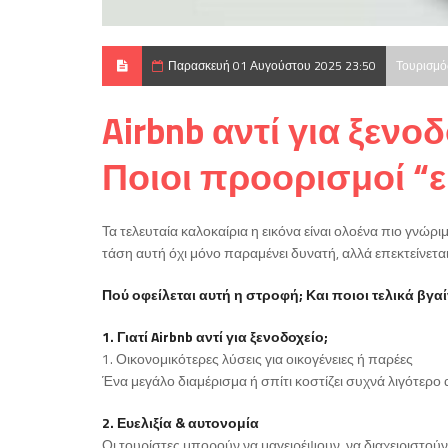
Παρασκευή 01 Αυγούστου 2025 23:50
Τουρισμό
Airbnb αντί για ξενο
Ποιοι προορισμοί “ε
Τα τελευταία καλοκαίρια η εικόνα είναι ολοένα πιο γνώρ
τάση αυτή όχι μόνο παραμένει δυνατή, αλλά επεκτείνετα
Πού οφείλεται αυτή η στροφή; Και ποιοι τελικά βγα
1. Γιατί Airbnb αντί για ξενοδοχείο;
1. Οικονομικότερες λύσεις για οικογένειες ή παρέες
Ένα μεγάλο διαμέρισμα ή σπίτι κοστίζει συχνά λιγότερο 
2. Ευελιξία & αυτονομία
Οι τουρίστες μπορούν να μαγειρέψουν, να διαχειριστούν