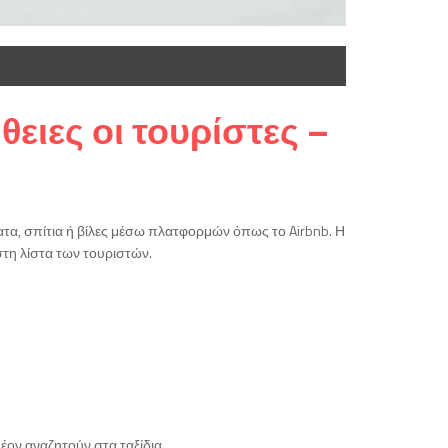
θειες οι τουρίστες –
σματα, σπίτια ή βίλες μέσω πλατφορμών όπως το Airbnb. Η
στη λίστα των τουριστών.
έον αναζητούν στα ταξίδια.