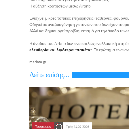
Η αύξηση κρατήσεων μέσω Airbnb:
Ενισχύει μικρές τοπικές επιχειρήσεις (ταβέρνες, φούρνοι,
Οδηγεί σε αναζωογόνηση γειτονιών που δεν είχαν τουρ
Αλλά και δημιουργεί προβληματισμό για την άνοδο των ε
Η άνοδος του Airbnb δεν είναι απλώς εναλλακτική στη δ
ελευθερία και λιγότερα “πακέτα”
. Το ερώτημα είναι α
madata.gr
Δεiτε επiσης...
Τουρισμός
Τρίτη 14.07.2026