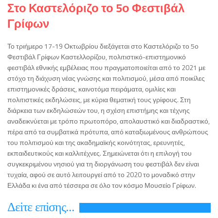
Στο Καστελόριζο το 5ο Φεστιβάλ
Γρίφων
Το τριήμερο 17-19 Οκτωβρίου διεξάγεται στο Καστελόριζο το 5ο
Φεστιβάλ Γρίφων Καστελλορίζου, πολιτιστικό-επιστημονικό
φεστιβάλ εθνικής εμβέλειας που πραγματοποιείται από το 2021 με
στόχο τη διάχυση νέας γνώσης και πολιτισμού, μέσα από ποικίλες
επιστημονικές δράσεις, καινοτόμα πειράματα, ομιλίες και
πολιτιστικές εκδηλώσεις, με κύρια θεματική τους γρίφους. Στη
διάρκεια των εκδηλώσεών του, η σχέση επιστήμης και τέχνης
αναδεικνύεται με τρόπο πρωτοπόρο, απολαυστικό και διαδραστικό,
πέρα από τα συμβατικά πρότυπα, από καταξιωμένους ανθρώπους
του πολιτισμού και της ακαδημαϊκής κοινότητας, ερευνητές,
εκπαιδευτικούς και καλλιτέχνες. Σημειώνεται ότι η επιλογή του
συγκεκριμένου νησιού για τη διοργάνωση του φεστιβάλ δεν είναι
τυχαία, αφού σε αυτό λειτουργεί από το 2020 το μοναδικό στην
Ελλάδα κι ένα από τέσσερα σε όλο τον κόσμο Μουσείο Γρίφων.
Δεiτε επiσης...