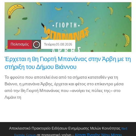
Πολιτισμός
Τετάρτη 05.08.2026
Έρχεται η 8η Γιορτή Μπανάνας στην Άρβη με τη
στήριξη του Δήμου Βιάννου
Το φρούτο που αποτελεί ένα από τα σήματα κατατεθέν για τη
Βιάννο, η μπανάνα Άρβης, έρχεται και φέτος στο επίκεντρο μέσα
από την 8η Γιορτή Μπανάνας που «ανοίγει τις πύλες της» στο
Λιμάνι τη
Αποκλειστικό Πρακτορείο Ειδήσεων Ενημέρωσης Μελών Κοινότητας
Net
Family Group
σε πραγματικό χρόνο -
Αίτηση Ένταξης Νέου Μέσου