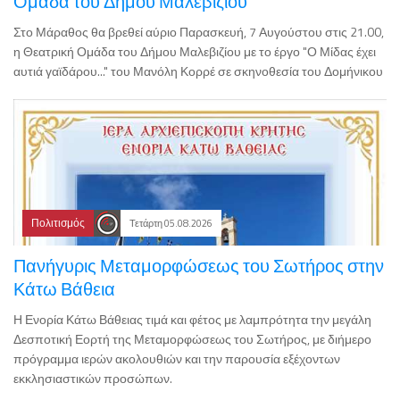
Ομάδα του Δήμου Μαλεβιζίου
Στο Μάραθος θα βρεθεί αύριο Παρασκευή, 7 Αυγούστου στις 21.00,
η Θεατρική Ομάδα του Δήμου Μαλεβιζίου με το έργο "Ο Μίδας έχει
αυτιά γαϊδάρου..." του Μανόλη Κορρέ σε σκηνοθεσία του Δομήνικου
Πολιτισμός
Τετάρτη 05.08.2026
Πανήγυρις Μεταμορφώσεως του Σωτήρος στην
Κάτω Βάθεια
Η Ενορία Κάτω Βάθειας τιμά και φέτος με λαμπρότητα την μεγάλη
Δεσποτική Εορτή της Μεταμορφώσεως του Σωτήρος, με διήμερο
πρόγραμμα ιερών ακολουθιών και την παρουσία εξέχοντων
εκκλησιαστικών προσώπων.