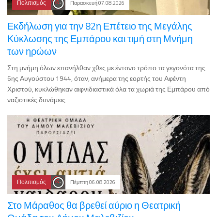
Πολιτισμός
Παρασκευή 07.08.2026
Εκδήλωση για την 82η Επέτειο της Μεγάλης
Κύκλωσης της Εμπάρου και τιμή στη Μνήμη
των ηρώων
Στη μνήμη όλων επανήλθαν χθες με έντονο τρόπο τα γεγονότα της
6ης Αυγούστου 1944, όταν, ανήμερα της εορτής του Αφέντη
Χριστού, κυκλώθηκαν αιφνιδιαστικά όλα τα χωριά της Εμπάρου από
ναζιστικές δυνάμεις
Πολιτισμός
Πέμπτη 06.08.2026
Στο Μάραθος θα βρεθεί αύριο η Θεατρική