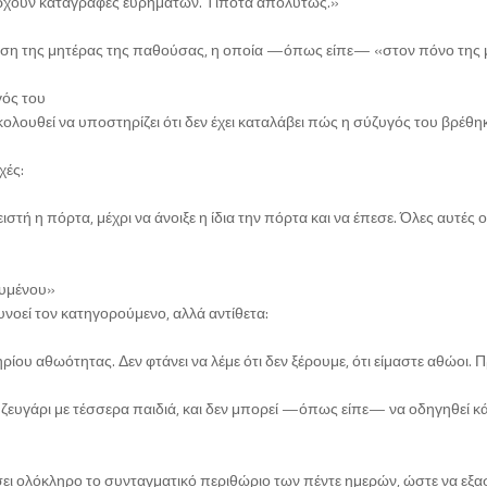
άρχουν καταγραφές ευρημάτων. Τίποτα απολύτως.»
τάθεση της μητέρας της παθούσας, η οποία —όπως είπε— «στον πόνο της μ
γός του
λουθεί να υποστηρίζει ότι δεν έχει καταλάβει πώς η σύζυγός του βρέθ
χές:
ειστή η πόρτα, μέχρι να άνοιξε η ίδια την πόρτα και να έπεσε. Όλες αυτές
ουμένου»
νοεί τον κατηγορούμενο, αλλά αντίθετα:
ίου αθωότητας. Δεν φτάνει να λέμε ότι δεν ξέρουμε, ότι είμαστε αθώοι. 
 ζευγάρι με τέσσερα παιδιά, και δεν μπορεί —όπως είπε— να οδηγηθεί κά
ιήσει ολόκληρο το συνταγματικό περιθώριο των πέντε ημερών, ώστε να εξ