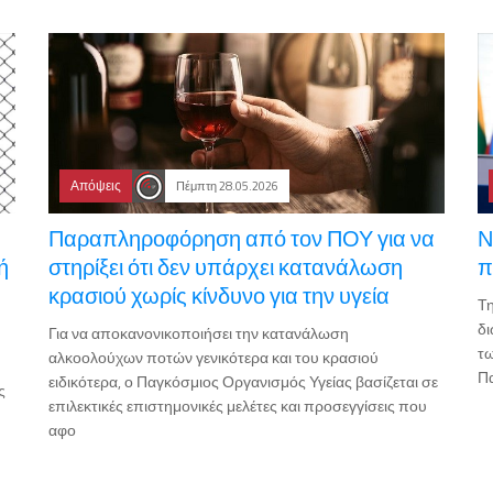
Απόψεις
Πέμπτη 28.05.2026
Παραπληροφόρηση από τον ΠΟΥ για να
Ν
ή
στηρίξει ότι δεν υπάρχει κατανάλωση
π
κρασιού χωρίς κίνδυνο για την υγεία
Τη
δι
Για να αποκανονικοποιήσει την κατανάλωση
τω
αλκοολούχων ποτών γενικότερα και του κρασιού
Πα
ειδικότερα, ο Παγκόσμιος Οργανισμός Υγείας βασίζεται σε
ς
επιλεκτικές επιστημονικές μελέτες και προσεγγίσεις που
αφο