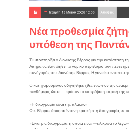
Τετάρτη 13 Μαΐου 2026 12:05
Απόψεις
Νέα προθεσμία ζήτη
υπόθεση της Παντάν
Τι υποστηρίζει ο Διονύσης Βέρρας για την κατάσταση τ
Αίτημα να εξαντληθεί το νομικό περιθώριο των πέντε η
συνήγορός του, Διονύσης Βέρρας. Η γυναίκα εντοπίστ
Ο κατηγορούμενος οδηγήθηκε χθές ενώπιον της ανακρίτρ
πενθήμερο, ώστε —εφόσον το επιτρέψει η ιατρική της
«Η δικογραφία είναι της πλάκας»
Ο κ. Βέρρας άσκησε έντονη κριτική στη δικογραφία, υποσ
«Είναι μια δικογραφία, η οποία είναι —ειλικρινά το λέ