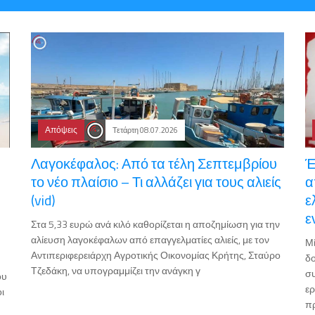
Απόψεις
Τετάρτη 08.07.2026
Λαγοκέφαλος: Από τα τέλη Σεπτεμβρίου
Έ
το νέο πλαίσιο – Τι αλλάζει για τους αλιείς
α
(vid)
ε
ε
Στα 5,33 ευρώ ανά κιλό καθορίζεται η αποζημίωση για την
αλίευση λαγοκέφαλων από επαγγελματίες αλιείς, με τον
Μί
Αντιπεριφερειάρχη Αγροτικής Οικονομίας Κρήτης, Σταύρο
δο
Τζεδάκη, να υπογραμμίζει την ανάγκη γ
συ
ου
ερ
ι
π