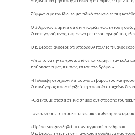
συζύγου. Να μην υπάρχει έκθεση αυτοψίας, να μην υπ
Σύμφωνα με τον ίδιο, το μοναδικό στοιχείο είναι η κα
Ο 30χρονος επιμένει ότι δεν γνωρίζει πώς έπεσε η σύζυ
Ο κατηγορούμενος, σύμφωνα με τον συνήγορό του, εξακο
Ο κ. Βέρρας ανέφερε ότι υπάρχουν πολλές πιθανές εκδο
«Από το να την έσπρωξε ο ίδιος και να μην ήταν καλά κλ
παθούσα να μας πει πώς έπεσε στο δρόμο.»
«Η έλλειψη στοιχείων λειτουργεί σε βάρος του κατηγορ
Ο συνήγορος υποστήριξε ότι η απουσία στοιχείων δεν ευ
«Θα έχουμε φτάσει σε ένα σημείο αντιστροφής του τεκμηρ
Τόνισε επίσης ότι πρόκειται για μια υπόθεση που αφορά
«Πρέπει να εξαντληθεί το συνταγματικό πενθήμερο»
Ο κ. Βέρρας επέμεινε ότι η ανάκριση οφείλει να αξιοπο