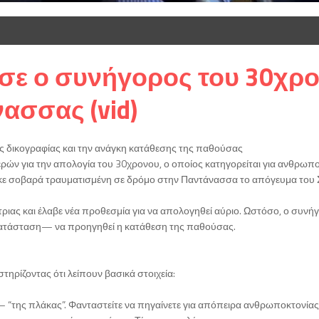
σε ο συνήγορος του 30χρο
ασσας (vid)
ης δικογραφίας και την ανάγκη κατάθεσης της παθούσας
μερών για την απολογία του 30χρονου, ο οποίος κατηγορείται για ανθρωπ
ηκε σοβαρά τραυματισμένη σε δρόμο στην Παντάνασσα το απόγευμα του 
ιας και έλαβε νέα προθεσμία για να απολογηθεί αύριο. Ωστόσο, ο συνήγ
 κατάσταση— να προηγηθεί η κατάθεση της παθούσας.
τηρίζοντας ότι λείπουν βασικά στοιχεία:
γω— “της πλάκας”. Φανταστείτε να πηγαίνετε για απόπειρα ανθρωποκτονία