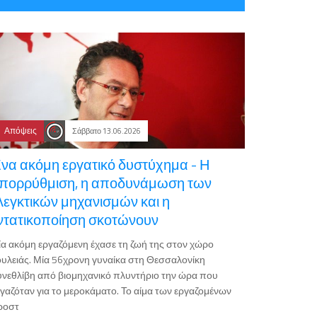
Απόψεις
Σάββατο 13.06.2026
να ακόμη εργατικό δυστύχημα - Η
πορρύθμιση, η αποδυνάμωση των
λεγκτικών μηχανισμών και η
ντατικοποίηση σκοτώνουν
α ακόμη εργαζόμενη έχασε τη ζωή της στον χώρο
υλειάς. Μία 56χρονη γυναίκα στη Θεσσαλονίκη
νεθλίβη από βιομηχανικό πλυντήριο την ώρα που
γαζόταν για το μεροκάματο. Το αίμα των εργαζομένων
ροστ