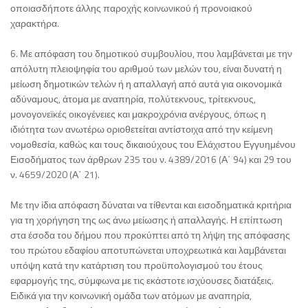
οποιασδήποτε άλλης παροχής κοινωνικού ή προνοιακού
χαρακτήρα.
6. Με απόφαση του δημοτικού συμβουλίου, που λαμβάνεται με την
απόλυτη πλειοψηφία του αριθμού των μελών του, είναι δυνατή η
μείωση δημοτικών τελών ή η απαλλαγή από αυτά για οικονομικά
αδύναμους, άτομα με αναπηρία, πολύτεκνους, τρίτεκνους,
μονογονεϊκές οικογένειες και μακροχρόνια ανέργους, όπως η
ιδιότητα των ανωτέρω οριοθετείται αντίστοιχα από την κείμενη
νομοθεσία, καθώς και τους δικαιούχους του Ελάχιστου Εγγυημένου
Εισοδήματος των άρθρων 235 του ν. 4389/2016 (Α΄ 94) και 29 του
ν. 4659/2020 (Α΄ 21).
Με την ίδια απόφαση δύναται να τίθενται και εισοδηματικά κριτήρια
για τη χορήγηση της ως άνω μείωσης ή απαλλαγής. Η επίπτωση
στα έσοδα του δήμου που προκύπτει από τη λήψη της απόφασης
του πρώτου εδαφίου αποτυπώνεται υποχρεωτικά και λαμβάνεται
υπόψη κατά την κατάρτιση του προϋπολογισμού του έτους
εφαρμογής της, σύμφωνα με τις εκάστοτε ισχύουσες διατάξεις.
Ειδικά για την κοινωνική ομάδα των ατόμων με αναπηρία,