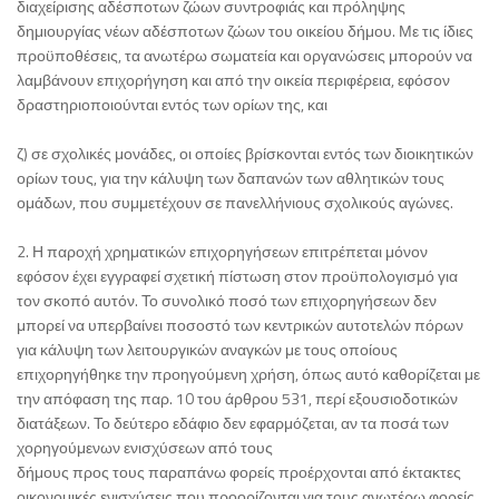
διαχείρισης αδέσποτων ζώων συντροφιάς και πρόληψης
δημιουργίας νέων αδέσποτων ζώων του οικείου δήμου. Με τις ίδιες
προϋποθέσεις, τα ανωτέρω σωματεία και οργανώσεις μπορούν να
λαμβάνουν επιχορήγηση και από την οικεία περιφέρεια, εφόσον
δραστηριοποιούνται εντός των ορίων της, και
ζ) σε σχολικές μονάδες, οι οποίες βρίσκονται εντός των διοικητικών
ορίων τους, για την κάλυψη των δαπανών των αθλητικών τους
ομάδων, που συμμετέχουν σε πανελλήνιους σχολικούς αγώνες.
2. Η παροχή χρηματικών επιχορηγήσεων επιτρέπεται μόνον
εφόσον έχει εγγραφεί σχετική πίστωση στον προϋπολογισμό για
τον σκοπό αυτόν. Το συνολικό ποσό των επιχορηγήσεων δεν
μπορεί να υπερβαίνει ποσοστό των κεντρικών αυτοτελών πόρων
για κάλυψη των λειτουργικών αναγκών με τους οποίους
επιχορηγήθηκε την προηγούμενη χρήση, όπως αυτό καθορίζεται με
την απόφαση της παρ. 10 του άρθρου 531, περί εξουσιοδοτικών
διατάξεων. Το δεύτερο εδάφιο δεν εφαρμόζεται, αν τα ποσά των
χορηγούμενων ενισχύσεων από τους
δήμους προς τους παραπάνω φορείς προέρχονται από έκτακτες
οικονομικές ενισχύσεις που προορίζονται για τους ανωτέρω φορείς.