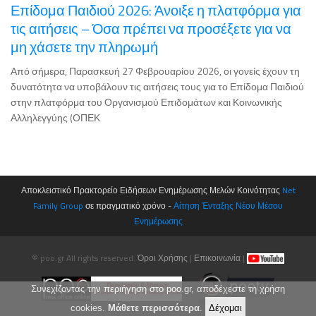
Επίδομα Παιδιού 2026: Άνοιξε η πλατφόρμα για
τις αιτήσεις – Όσα πρέπει να προσέξετε για να
μη χάσετε την πληρωμή
Από σήμερα, Παρασκευή 27 Φεβρουαρίου 2026, οι γονείς έχουν τη
δυνατότητα να υποβάλουν τις αιτήσεις τους για το Επίδομα Παιδιού
στην πλατφόρμα του Οργανισμού Επιδομάτων και Κοινωνικής
Αλληλεγγύης (ΟΠΕΚ
Αποκλειστικό Πρακτορείο Ειδήσεων Ενημέρωσης Μελών Κοινότητας
Net
Family Group
σε πραγματικό χρόνο -
Αίτηση Ένταξης Νέου Μέσου
Ενημέρωσης
© poo.gr All rights reserved.
Όροι Χρήσης
|
Επικοινωνία
|
Συνεχίζοντας την περιήγηση στο poo.gr, αποδέχεστε τη χρήση
cookies.
Μάθετε περισσότερα
.