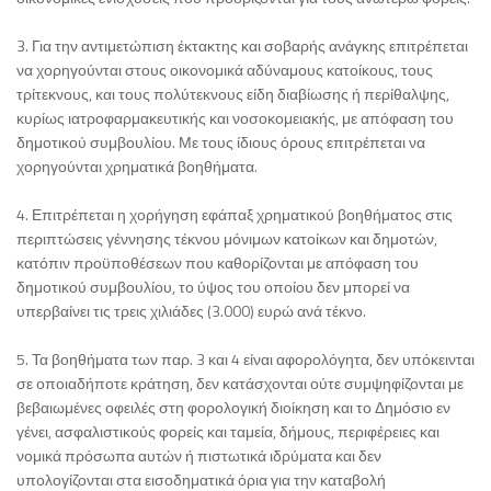
3. Για την αντιμετώπιση έκτακτης και σοβαρής ανάγκης επιτρέπεται
να χορηγούνται στους οικονομικά αδύναμους κατοίκους, τους
τρίτεκνους, και τους πολύτεκνους είδη διαβίωσης ή περίθαλψης,
κυρίως ιατροφαρμακευτικής και νοσοκομειακής, με απόφαση του
δημοτικού συμβουλίου. Με τους ίδιους όρους επιτρέπεται να
χορηγούνται χρηματικά βοηθήματα.
4. Επιτρέπεται η χορήγηση εφάπαξ χρηματικού βοηθήματος στις
περιπτώσεις γέννησης τέκνου μόνιμων κατοίκων και δημοτών,
κατόπιν προϋποθέσεων που καθορίζονται με απόφαση του
δημοτικού συμβουλίου, το ύψος του οποίου δεν μπορεί να
υπερβαίνει τις τρεις χιλιάδες (3.000) ευρώ ανά τέκνο.
5. Τα βοηθήματα των παρ. 3 και 4 είναι αφορολόγητα, δεν υπόκεινται
σε οποιαδήποτε κράτηση, δεν κατάσχονται ούτε συμψηφίζονται με
βεβαιωμένες οφειλές στη φορολογική διοίκηση και το Δημόσιο εν
γένει, ασφαλιστικούς φορείς και ταμεία, δήμους, περιφέρειες και
νομικά πρόσωπα αυτών ή πιστωτικά ιδρύματα και δεν
υπολογίζονται στα εισοδηματικά όρια για την καταβολή