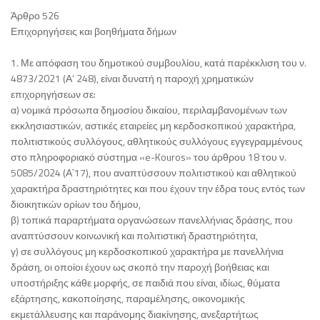
Άρθρο 526
Επιχορηγήσεις και βοηθήματα δήμων
1. Με απόφαση του δημοτικού συμβουλίου, κατά παρέκκλιση του ν.
4873/2021 (Α’ 248), είναι δυνατή η παροχή χρηματικών
επιχορηγήσεων σε:
α) νομικά πρόσωπα δημοσίου δικαίου, περιλαμβανομένων των
εκκλησιαστικών, αστικές εταιρείες μη κερδοσκοπικού χαρακτήρα,
πολιτιστικούς συλλόγους, αθλητικούς συλλόγους εγγεγραμμένους
στο πληροφοριακό σύστημα «e-Kouros» του άρθρου 18 του ν.
5085/2024 (Α`17), που αναπτύσσουν πολιτιστικού και αθλητικού
χαρακτήρα δραστηριότητες και που έχουν την έδρα τους εντός των
διοικητικών ορίων του δήμου,
β) τοπικά παραρτήματα οργανώσεων πανελλήνιας δράσης, που
αναπτύσσουν κοινωνική και πολιτιστική δραστηριότητα,
γ) σε συλλόγους μη κερδοσκοπικού χαρακτήρα με πανελλήνια
δράση, οι οποίοι έχουν ως σκοπό την παροχή βοήθειας και
υποστήριξης κάθε μορφής, σε παιδιά που είναι, ιδίως, θύματα
εξάρτησης, κακοποίησης, παραμέλησης, οικονομικής
εκμετάλλευσης και παράνομης διακίνησης, ανεξαρτήτως