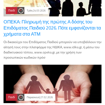
Παιδί
Τρίτη 24.03.2026
ΟΠΕΚΑ: Πληρωμή της πρώτης Α δόσης του
Επιδόματος Παιδιού 2026. Πότε εμφανίζονται τα
χρήματα στα ΑΤΜ
Οι δικαιούχοι του Επιδόματος Παιδιού μπορούν να υποβάλλουν την
αίτησή τους στην πλατφόρμα της ΗΔΙΚΑ, www.idika.gr, ή μέσω του
διαδικτυακού τόπου, www.opeka.gr, με την χρήση των
προσωπικών κωδικών πρόσ
Παιδί
Παρασκευή 27.02.2026