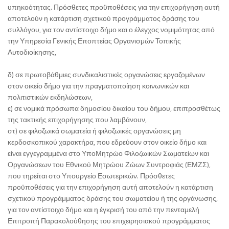
υπηκοότητας. Πρόσθετες προϋποθέσεις για την επιχορήγηση αυτή
αποτελούν η κατάρτιση σχετικού προγράμματος δράσης του
συλλόγου, για τον αντίστοιχο δήμο και ο έλεγχος νομιμότητας από
την Υπηρεσία Γενικής Εποπτείας Οργανισμών Τοπικής
Αυτοδιοίκησης,
δ) σε πρωτοβάθμιες συνδικαλιστικές οργανώσεις εργαζομένων
στον οικείο δήμο για την πραγματοποίηση κοινωνικών και
πολιτιστικών εκδηλώσεων,
ε) σε νομικά πρόσωπα δημοσίου δικαίου του δήμου, επιπροσθέτως
της τακτικής επιχορήγησης που λαμβάνουν,
στ) σε φιλοζωικά σωματεία ή φιλοζωικές οργανώσεις μη
κερδοσκοπικού χαρακτήρα, που εδρεύουν στον οικείο δήμο και
είναι εγγεγραμμένα στο ΥποΜητρώο Φιλοζωικών Σωματείων και
Οργανώσεων του Εθνικού Μητρώου Ζώων Συντροφιάς (ΕΜΖΣ),
που τηρείται στο Υπουργείο Εσωτερικών. Πρόσθετες
προϋποθέσεις για την επιχορήγηση αυτή αποτελούν η κατάρτιση
σχετικού προγράμματος δράσης του σωματείου ή της οργάνωσης,
για τον αντίστοιχο δήμο και η έγκρισή του από την πενταμελή
Επιτροπή Παρακολούθησης του επιχειρησιακού προγράμματος