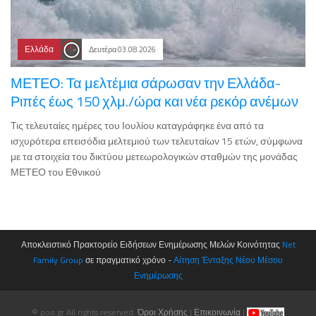
Ελλάδα
Δευτέρα 03.08.2026
ΜΕΤΕΟ: Τα μελτέμια σάρωσαν την Ελλάδα-
Ριπές έως 150 χλμ./ώρα και νέα ρεκόρ ανέμων
Τις τελευταίες ημέρες του Ιουλίου καταγράφηκε ένα από τα
ισχυρότερα επεισόδια μελτεμιού των τελευταίων 15 ετών, σύμφωνα
με τα στοιχεία του δικτύου μετεωρολογικών σταθμών της μονάδας
ΜΕΤΕΟ του Εθνικού
Αποκλειστικό Πρακτορείο Ειδήσεων Ενημέρωσης Μελών Κοινότητας
Net
Family Group
σε πραγματικό χρόνο -
Αίτηση Ένταξης Νέου Μέσου
Ενημέρωσης
© poo.gr All rights reserved.
Όροι Χρήσης
|
Επικοινωνία
|