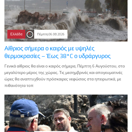
Ελλάδα
Πέμπτη 06.08.2026
Αίθριος σήμερα ο καιρός με υψηλές
θερμοκρασίες – Έως 38°C ο υδράργυρος
Γενικά αίθριος θα είναι ο καιρός σήμερα, Πέμπτη 6 Αυγούστου, στο
μεγαλύτερο μέρος της χώρας. Τις μεσημβρινές και απογευματινές
ώρες θα αναπτυχθούν πρόσκαιρες νεφώσεις στα ηπειρωτικά, με
πιθανότητα τοπ