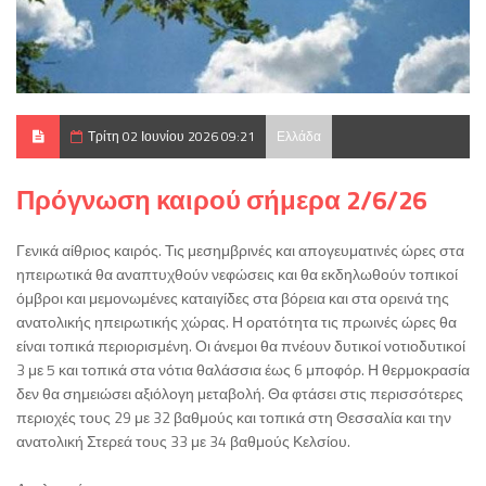
Τρίτη 02 Ιουνίου 2026 09:21
Ελλάδα
Πρόγνωση καιρού σήμερα 2/6/26
Γενικά αίθριος καιρός. Τις μεσημβρινές και απογευματινές ώρες στα
ηπειρωτικά θα αναπτυχθούν νεφώσεις και θα εκδηλωθούν τοπικοί
όμβροι και μεμονωμένες καταιγίδες στα βόρεια και στα ορεινά της
ανατολικής ηπειρωτικής χώρας. Η ορατότητα τις πρωινές ώρες θα
είναι τοπικά περιορισμένη. Οι άνεμοι θα πνέουν δυτικοί νοτιοδυτικοί
3 με 5 και τοπικά στα νότια θαλάσσια έως 6 μποφόρ. Η θερμοκρασία
δεν θα σημειώσει αξιόλογη μεταβολή. Θα φτάσει στις περισσότερες
περιοχές τους 29 με 32 βαθμούς και τοπικά στη Θεσσαλία και την
ανατολική Στερεά τους 33 με 34 βαθμούς Κελσίου.