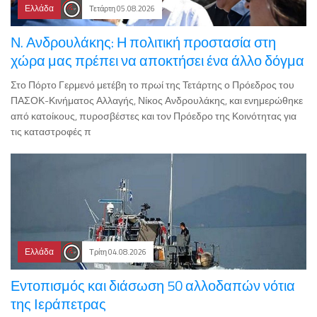
Ελλάδα
Τετάρτη 05.08.2026
Ν. Ανδρουλάκης: Η πολιτική προστασία στη
χώρα μας πρέπει να αποκτήσει ένα άλλο δόγμα
Στο Πόρτο Γερμενό μετέβη το πρωί της Τετάρτης ο Πρόεδρος του
ΠΑΣΟΚ-Κινήματος Αλλαγής, Νίκος Ανδρουλάκης, και ενημερώθηκε
από κατοίκους, πυροσβέστες και τον Πρόεδρο της Κοινότητας για
τις καταστροφές π
Ελλάδα
Τρίτη 04.08.2026
Εντοπισμός και διάσωση 50 αλλοδαπών νότια
της Ιεράπετρας