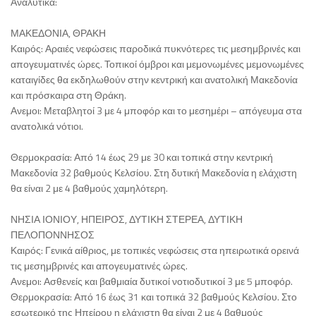
Αναλυτικά:
ΜΑΚΕΔΟΝΙΑ, ΘΡΑΚΗ
Καιρός: Αραιές νεφώσεις παροδικά πυκνότερες τις μεσημβρινές και
απογευματινές ώρες. Τοπικοί όμβροι και μεμονωμένες μεμονωμένες
καταιγίδες θα εκδηλωθούν στην κεντρική και ανατολική Μακεδονία
και πρόσκαιρα στη Θράκη.
Ανεμοι: Μεταβλητοί 3 με 4 μποφόρ και το μεσημέρι – απόγευμα στα
ανατολικά νότιοι.
Θερμοκρασία: Από 14 έως 29 με 30 και τοπικά στην κεντρική
Μακεδονία 32 βαθμούς Κελσίου. Στη δυτική Μακεδονία η ελάχιστη
θα είναι 2 με 4 βαθμούς χαμηλότερη.
ΝΗΣΙΑ ΙΟΝΙΟΥ, ΗΠΕΙΡΟΣ, ΔΥΤΙΚΗ ΣΤΕΡΕΑ, ΔΥΤΙΚΗ
ΠΕΛΟΠΟΝΝΗΣΟΣ
Καιρός: Γενικά αίθριος, με τοπικές νεφώσεις στα ηπειρωτικά ορεινά
τις μεσημβρινές και απογευματινές ώρες.
Ανεμοι: Ασθενείς και βαθμιαία δυτικοί νοτιοδυτικοί 3 με 5 μποφόρ.
Θερμοκρασία: Από 16 έως 31 και τοπικά 32 βαθμούς Κελσίου. Στο
εσωτερικό της Ηπείρου η ελάχιστη θα είναι 2 με 4 βαθμούς