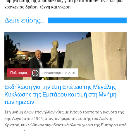
πυρήνα αυτής της προσπάθειας, γιατί μετατρέπουν την εμπειρία
χρόνων σε δράση, τέχνη και γνώση.
Δεiτε επiσης...
Πολιτισμός
Παρασκευή 07.08.2026
Εκδήλωση για την 82η Επέτειο της Μεγάλης
Κύκλωσης της Εμπάρου και τιμή στη Μνήμη
των ηρώων
Στη μνήμη όλων επανήλθαν χθες με έντονο τρόπο τα γεγονότα της
6ης Αυγούστου 1944, όταν, ανήμερα της εορτής του Αφέντη
Χριστού, κυκλώθηκαν αιφνιδιαστικά όλα τα χωριά της Εμπάρου από