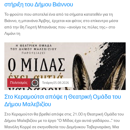
στήριξη του Δήμου Βιάννου
Το φρούτο που αποτελεί ένα από τα σήματα κατατεθέν για τη
Βιάννο, η μπανάνα Άρβης, έρχεται και φέτος στο επίκεντρο μέσα
από την 8η Γιορτή Μπανάνας που «ανοίγει τις πύλες της» στο
Λιμάνι τη
Πολιτισμός
Τετάρτη 05.08.2026
Στο Κεραμούτσι απόψε η Θεατρική Ομάδα του
Δήμου Μαλεβιζίου
Στο Κεραμούτσι θα βρεθεί απόψε στις 21.00 η Θεατρική Ομάδα του
Δήμου Μαλεβιζίου με το έργο "Ο Μίδας έχει αυτιά γαϊδάρου..." του
Μανόλη Κορρέ σε σκηνοθεσία του Δομήνικου Ταβερναράκη. Μια