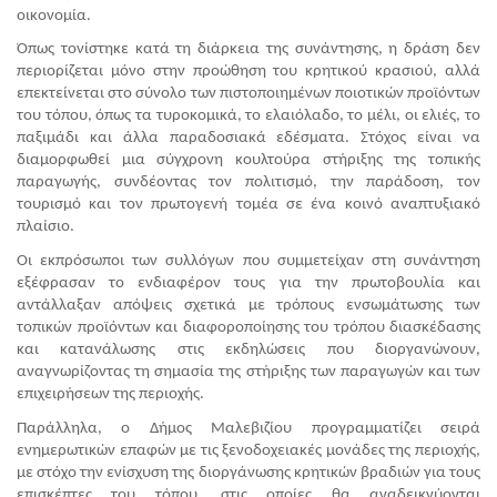
οικονομία.
Όπως τονίστηκε κατά τη διάρκεια της συνάντησης, η δράση δεν 
περιορίζεται μόνο στην προώθηση του κρητικού κρασιού, αλλά 
επεκτείνεται στο σύνολο των πιστοποιημένων ποιοτικών προϊόντων 
του τόπου, όπως τα τυροκομικά, το ελαιόλαδο, το μέλι, οι ελιές, το 
παξιμάδι και άλλα παραδοσιακά εδέσματα. Στόχος είναι να 
διαμορφωθεί μια σύγχρονη κουλτούρα στήριξης της τοπικής 
παραγωγής, συνδέοντας τον πολιτισμό, την παράδοση, τον 
τουρισμό και τον πρωτογενή τομέα σε ένα κοινό αναπτυξιακό 
πλαίσιο.
Οι εκπρόσωποι των συλλόγων που συμμετείχαν στη συνάντηση 
εξέφρασαν το ενδιαφέρον τους για την πρωτοβουλία και 
αντάλλαξαν απόψεις σχετικά με τρόπους ενσωμάτωσης των 
τοπικών προϊόντων και διαφοροποίησης του τρόπου διασκέδασης 
και κατανάλωσης στις εκδηλώσεις που διοργανώνουν, 
αναγνωρίζοντας τη σημασία της στήριξης των παραγωγών και των 
επιχειρήσεων της περιοχής.
Παράλληλα, ο Δήμος Μαλεβιζίου προγραμματίζει σειρά 
ενημερωτικών επαφών με τις ξενοδοχειακές μονάδες της περιοχής, 
με στόχο την ενίσχυση της διοργάνωσης κρητικών βραδιών για τους 
επισκέπτες του τόπου, στις οποίες θα αναδεικνύονται 