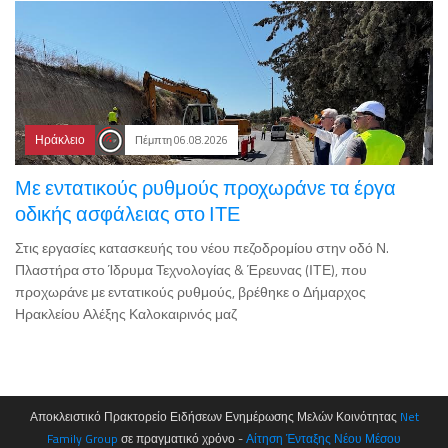
Ηράκλειο
Πέμπτη 06.08.2026
Με εντατικούς ρυθμούς προχωράνε τα έργα
οδικής ασφάλειας στο ΙΤΕ
Στις εργασίες κατασκευής του νέου πεζοδρομίου στην οδό Ν.
Πλαστήρα στο Ίδρυμα Τεχνολογίας & Έρευνας (ΙΤΕ), που
προχωράνε με εντατικούς ρυθμούς, βρέθηκε ο Δήμαρχος
Ηρακλείου Αλέξης Καλοκαιρινός μαζ
Αποκλειστικό Πρακτορείο Ειδήσεων Ενημέρωσης Μελών Κοινότητας
Net
Family Group
σε πραγματικό χρόνο -
Αίτηση Ένταξης Νέου Μέσου