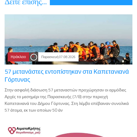
Δεiτε επiσης...
Ηράκλειο
Παρασκευή 07.08.2026
57 μετανάστες εντοπίστηκαν στα Καπετανιανά
Γόρτυνας
Στην ασφαλή διάσωση 57 μεταναστών προχώρησαν οι αρμόδιες
Αρχές το μεσημέρι της Παρασκευής (7/8) στην περιοχή
Καπετανιανά του Δήμου Γόρτυνας. Στη λέμβο επέβαιναν συνολικά
57 άτομα, εκ των οποίων 50 άν