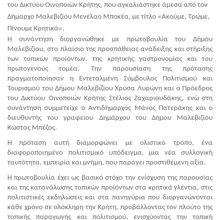
του Δικτύου Οινοποιών Κρήτης, που αγκαλιάστηκε άμεσα από τον 
Δήμαρχο Μαλεβιζίου Μενέλαο Μποκέα,
με τίτλο «Ακούμε, Τρώμε, 
Πίνουμε Κρητικά».
Η συνάντηση διοργανώθηκε με πρωτοβουλία του Δήμου 
Μαλεβιζίου, στο πλαίσιο της προσπάθειας ανάδειξης και στήριξης 
των τοπικών προϊόντων, της κρητικής γαστρονομίας και του 
πρωτογενούς τομέα. Την παρουσίαση της πρότασης 
πραγματοποίησαν η Εντεταλμένη Σύμβουλος Πολιτισμού και 
Τουρισμού του Δήμου Μαλεβιζίου Χρύσα Λυρώνη και ο Πρόεδρος 
του Δικτύου Οινοποιών Κρήτης Στέλιος Ζαχαριουδάκης, ενώ στη 
συνάντηση συμμετείχε ο Αντιδήμαρχος Μάνος Πατεράκης και ο 
διευθυντής του γραφείου Δημάρχου του Δήμου Μαλεβιζίου 
Κώστας Μπέζος.  
Η πρόταση αυτή διαμορφώνει με ολιστικό τρόπο, ένα 
διαφοροποιημένο πολιτισμικό υπόδειγμα, μια νέα συλλογική 
ταυτότητα, εμπειρία και μνήμη, που παράγει προστιθέμενη αξία.
Η πρωτοβουλία έχει ως βασικό στόχο την ενίσχυση της παρουσίας 
και της κατανάλωσης τοπικών προϊόντων στα κρητικά γλέντια, στις 
πολιτιστικές εκδηλώσεις και στα πανηγύρια που διοργανώνονται 
κάθε χρόνο σε ολόκληρη την Κρήτη, προβάλλοντας τον πλούτο της 
τοπικής παραγωγής και πολιτισμού, ενισχύοντας την τοπική 