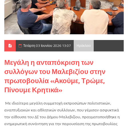
Τετάρτη 03 Ιουνίου 2026 13:07
Ηράκλειο
Μεγάλη η ανταπόκριση των
συλλόγων του Μαλεβιζίου στην
πρωτοβουλία «Ακούμε, Τρώμε,
Πίνουμε Κρητικά»
Με ιδιαίτερα μεγάλη συμμετοχή εκπροσώπων πολιτιστικών, 
αναπτυξιακών και αθλητικών συλλόγων, που γέμισαν ασφυκτικά 
την αίθουσα του ΔΣ του Δήμου Μαλεβιζίου, πραγματοποιήθηκε η 
ενημερωτική συνάντηση για την παρουσίαση της πρωτοβουλίας 