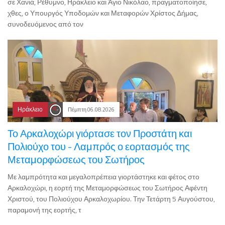
σε Χανιά, Ρέθυμνο, Ηράκλειο και Άγιο Νικόλαο, πραγματοποίησε,
χθες, ο Υπουργός Υποδομών και Μεταφορών Χρίστος Δήμας,
συνοδευόμενος από τον
Ηράκλειο
Πέμπτη 06.08.2026
Το Αρκαλοχώρι γιόρτασε τον Προστάτη και
Πολιούχο του - Λαμπρός ο εορτασμός της
Μεταμορφώσεως του Σωτήρος
Με λαμπρότητα και μεγαλοπρέπεια γιορτάστηκε και φέτος στο
Αρκαλοχώρι, η εορτή της Μεταμορφώσεως του Σωτήρος Αφέντη
Χριστού, του Πολιούχου Αρκαλοχωρίου. Την Τετάρτη 5 Αυγούστου,
παραμονή της εορτής, τ