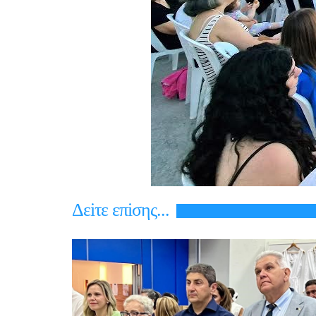
Δεiτε επiσης...