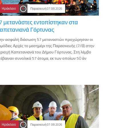
Ηράκλειο
Παρασκευή 07.08.2026
7 μετανάστες εντοπίστηκαν στα
απετανιανά Γόρτυνας
την ασφαλή διάσωση 57 μεταναστών προχώρησαν οι
μόδιες Αρχές το μεσημέρι της Παρασκευής (7/8) στην
ριοχή Καπετανιανά του Δήμου Γόρτυνας. Στη λέμβο
έβαιναν συνολικά 57 άτομα, εκ των οποίων 50 άν
Ηράκλειο
Παρασκευή 07.08.2026