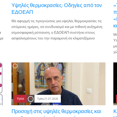
Υψηλές θερμοκρασίες: Οδηγίες από τον
«
ΕΔΟΕΑΠ
π
«
Με αφορμή τις προγνώσεις για υψηλές θερμοκρασίες τις
κ
επόμενες ημέρες, σε συνδυασμό και με πιθανή αυξημένη
α
ατμοσφαιρική ρύπανση, ο ΕΔΟΕΑΠ συστήνει στους
Με
με
ασφαλισμένους του την παραμονή σε κλιματιζόμενο
Υπ
με
χ
Υγεία
Τρίτη 21.07.2026
Προσοχή στις υψηλές θερμοκρασίες και
Κ