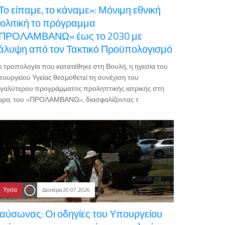
Το είπαμε, το κάναμε»: Μόνιμη εθνική
ολιτική το πρόγραμμα
ΠΡΟΛΑΜΒΑΝΩ» έως το 2030 με
άλυψη από τον Τακτικό Προϋπολογισμό
 τροπολογία που κατατέθηκε στη Βουλή, η ηγεσία του
ουργείου Υγείας θεσμοθετεί τη συνέχιση του
γαλύτερου προγράμματος προληπτικής ιατρικής στη
ώρα, του «ΠΡΟΛΑΜΒΑΝΩ», διασφαλίζοντας τ
Υγεία
Δευτέρα 20.07.2026
αύσωνας: Οι οδηγίες του Υπουργείου