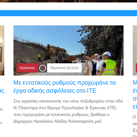
Ηράκλειο
Πέμπτη 06.08.2026
Με εντατικούς ρυθμούς προχωράνε τα
Μ
ός
έργα οδικής ασφάλειας στο ΙΤΕ
έ
σ
Στις εργασίες κατασκευής του νέου πεζοδρομίου στην οδό
ε
Ν. Πλαστήρα στο Ίδρυμα Τεχνολογίας & Έρευνας (ΙΤΕ),
ος
που προχωράνε με εντατικούς ρυθμούς, βρέθηκε ο
Ο 
Δήμαρχος Ηρακλείου Αλέξης Καλοκαιρινός μαζ
υ.
ακ
Επ
Πα