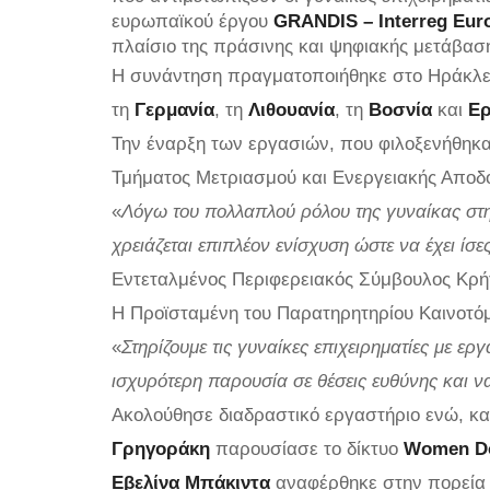
ευρωπαϊκού έργου
GRANDIS – Interreg Eur
πλαίσιο της πράσινης και ψηφιακής μετάβασ
Η συνάντηση πραγματοποιήθηκε στο Ηράκλε
τη
Γερμανία
, τη
Λιθουανία
, τη
Βοσνία
και
Ερ
Την έναρξη των εργασιών, που φιλοξενήθηκα
Τμήματος Μετριασμού και Ενεργειακής Αποδο
«
Λόγω του πολλαπλού ρόλου της γυναίκας στην
χρειάζεται επιπλέον ενίσχυση ώστε να έχει ίσε
Εντεταλμένος Περιφερειακός Σύμβουλος Κρή
Η Προϊσταμένη του Παρατηρητηρίου Καινοτόμ
«
Στηρίζουμε τις γυναίκες επιχειρηματίες με ε
ισχυρότερη παρουσία σε θέσεις ευθύνης και 
Ακολούθησε διαδραστικό εργαστήριο ενώ, κα
Γρηγοράκη
παρουσίασε το δίκτυο
Women Do
Εβελίνα Μπάκιντα
αναφέρθηκε στην πορεία 