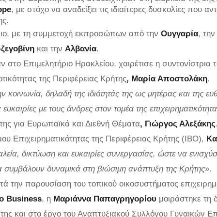
ope
, με στόχο να αναδείξει τις ιδιαίτερες δυσκολίες που αν
ης.
ιο, με τη συμμετοχή εκπροσώπων από την
Ουγγαρία
, τη
ζεγοβίνη
και την
Αλβανία
.
ν στο Επιμελητήριο Ηρακλείου, χαιρέτισε η συντονίστρια
τικότητας της Περιφέρειας Κρήτης
, Μαρία Αποστολάκη
.
 κοινωνία, δηλαδή της ιδιότητάς της ως μητέρας και της ευ
ς ευκαιρίες με τους άνδρες στον τομέα της επιχειρηματικότητ
της για Ευρωπαϊκά και Διεθνή Θέματα
, Γιώργος Αλεξάκης
ου Επιχειρηματικότητας της Περιφέρειας Κρήτης (IBO),
Κα
ργαλεία, δικτύωση και ευκαιρίες συνεργασίας, ώστε να ενισχ
να συμβάλουν δυναμικά στη βιώσιμη ανάπτυξη της Κρήτης
».
τά την παρουσίαση του τοπικού οικοσυστήματος επιχειρημ
 Business
, η
Μαριάννα Παπαγρηγορίου
μοιράστηκε τη δ
της και στο έργο του Αναπτυξιακού Συλλόγου Γυναικών Ε