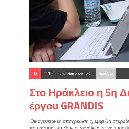
Τρίτη 07 Ιουλίου 2026 12:40
Ηράκλειο
Στο Ηράκλειο η 5η 
έργου GRANDIS
Οικογενειακές υποχρεώσεις, έμφυλα στερεότ
που αντιμετωπίζουν οι γυναίκες επιχειρηματ