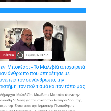
Ηράκλειο
Πέμπτη 06.08.2026
εν. Μποκέας : «Το Μαλεβίζι αποχαιρετά
ναν άνθρωπο που υπηρέτησε με
υνέπεια τον συνάνθρωπο, την
πιστήμη, τον πολιτισμό και τον τόπο μας
Δήμαρχος Μαλεβιζίου Μενέλαος Μποκέας έκανε την
όλουθη δήλωση για το θάνατο του Αντιπροέδρου της
ιτροπής Εποπτείας της Δημοτικής Πινακοθήκης
ναγιώτη Μαματζάκη: «Η αιφνίδια είδηση της απώ