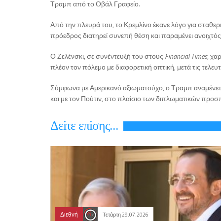
Τραμπ από το Οβάλ Γραφείο.
Από την πλευρά του, το Κρεμλίνο έκανε λόγο για σταθε
πρόεδρος διατηρεί συνεπή θέση και παραμένει ανοιχτός
Ο Ζελένσκι, σε συνέντευξή του στους
Financial Times
, χα
πλέον τον πόλεμο με διαφορετική οπτική, μετά τις τελευ
Σύμφωνα με Αμερικανό αξιωματούχο, ο Τραμπ αναμένεται
και με τον Πούτιν, στο πλαίσιο των διπλωματικών προσ
Δεiτε επiσης...
Διεθνή
Τετάρτη 29.07.2026