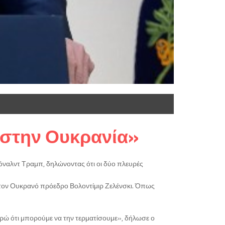
 στην Ουκρανία»
ναλντ Τραμπ, δηλώνοντας ότι οι δύο πλευρές
ι τον Ουκρανό πρόεδρο Βολοντίμιρ Ζελένσκι. Όπως
θεωρώ ότι μπορούμε να την τερματίσουμε», δήλωσε ο