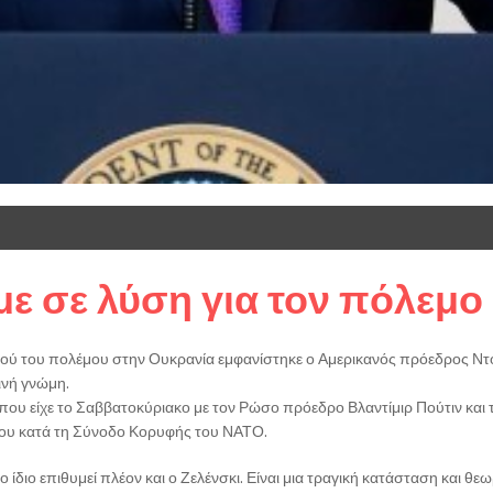
ε σε λύση για τον πόλεμο
μού του πολέμου στην Ουκρανία εμφανίστηκε ο Αμερικανός πρόεδρος Ντό
οινή γνώμη.
ες που είχε το Σαββατοκύριακο με τον Ρώσο πρόεδρο Βλαντίμιρ Πούτιν κα
 του κατά τη Σύνοδο Κορυφής του ΝΑΤΟ.
 το ίδιο επιθυμεί πλέον και ο Ζελένσκι. Είναι μια τραγική κατάσταση και 