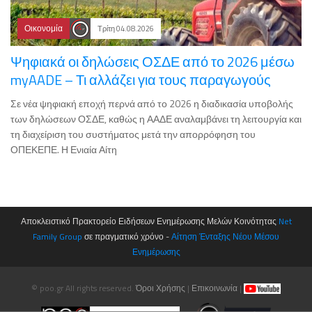
Οικονομία
Τρίτη 04.08.2026
Ψηφιακά οι δηλώσεις ΟΣΔΕ από το 2026 μέσω
myAADE – Τι αλλάζει για τους παραγωγούς
Σε νέα ψηφιακή εποχή περνά από το 2026 η διαδικασία υποβολής
των δηλώσεων ΟΣΔΕ, καθώς η ΑΑΔΕ αναλαμβάνει τη λειτουργία και
τη διαχείριση του συστήματος μετά την απορρόφηση του
ΟΠΕΚΕΠΕ. Η Ενιαία Αίτη
Αποκλειστικό Πρακτορείο Ειδήσεων Ενημέρωσης Μελών Κοινότητας
Net
Family Group
σε πραγματικό χρόνο -
Αίτηση Ένταξης Νέου Μέσου
Ενημέρωσης
© poo.gr All rights reserved.
Όροι Χρήσης
|
Επικοινωνία
|