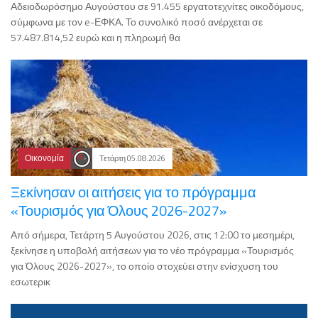
Αδειοδωρόσημο Αυγούστου σε 91.455 εργατοτεχνίτες οικοδόμους,
σύμφωνα με τον e-ΕΦΚΑ. Το συνολικό ποσό ανέρχεται σε
57.487.814,52 ευρώ και η πληρωμή θα
Οικονομία
Τετάρτη 05.08.2026
Ξεκίνησαν οι αιτήσεις για το πρόγραμμα
«Τουρισμός για Όλους 2026-2027»
Από σήμερα, Τετάρτη 5 Αυγούστου 2026, στις 12:00 το μεσημέρι,
ξεκίνησε η υποβολή αιτήσεων για το νέο πρόγραμμα «Τουρισμός
για Όλους 2026-2027», το οποίο στοχεύει στην ενίσχυση του
εσωτερικ