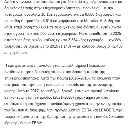
Από την ανάλυση αποτυπώνεται μια δεκαετία ισχυρής ανάκαμψης και
δομικής αλλαγής στην επιχειρηματικότητα του Ηρακλείου, με την
καταγραφή συνολικά 18.182 εγγραφών, έναντι 9.568 διαγραφών και
με καθαρή προσθήκη 8.614 επιχειρήσεων στο Μητρώο. Δηλαδή, για
κάθε επιχείρηση που έκλεισε το συγκεκριμένο διάστημα, εντάχθηκαν
στην αγορά περίπου δύο νέες επιχειρήσεις. Να σημειωθεί ότι το 2025
αποτέλεσε έτος-ρεκόρ, καθώς έγιναν 3.354 νέες εγγραφές — σχεδόν
τριπλάσιες σε σχέση με το 2015 (1.148) — με καθαρό ισοζύγιο +2.450
επιχειρήσεων.
Η εμπεριστατωμένη ανάλυση του Επιμελητηρίου Ηρακλείου
αναδεικνύει τρεις διακριτές φάσεις στην δεκαετή πορεία της
επιχειρηματικότητας: Κατά την πρώτη (2015–2016), τα ισοζύγια ήταν
αρνητικά υπό την πίεση των capital controls και της οικονομικής
κρίσης. Από το 2017, το ισοζύγιο ξεκινά, έστω και οριακά να γίνεται
θετικό, ενώ η τρίτη περίοδος (2021–2025) χαρακτηρίζεται από
εντυπωσιακή επιτάχυνση, συνδυαζόμενη χρονικά με την ενεργοποίηση
του Ταμείου Ανάκαμψης, των προγραμμάτων ΕΣΠΑ και LEADER, την
τουριστική ανάπτυξη της Κρήτης και την ψηφιοποίηση των διαδικασιών
ίδρυσης μέσω e-ΓΕΜΗ.