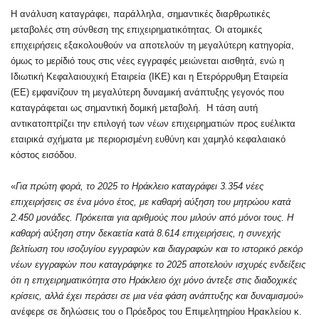
Η ανάλυση καταγράφει, παράλληλα, σημαντικές διαρθρωτικές
μεταβολές στη σύνθεση της επιχειρηματικότητας. Οι ατομικές
επιχειρήσεις εξακολουθούν να αποτελούν τη μεγαλύτερη κατηγορία,
όμως το μερίδιό τους στις νέες εγγραφές μειώνεται αισθητά, ενώ η
Ιδιωτική Κεφαλαιουχική Εταιρεία (ΙΚΕ) και η Ετερόρρυθμη Εταιρεία
(ΕΕ) εμφανίζουν τη μεγαλύτερη δυναμική ανάπτυξης γεγονός που
καταγράφεται ως σημαντική δομική μεταβολή. Η τάση αυτή
αντικατοπτρίζει την επιλογή των νέων επιχειρηματιών προς ευέλικτα
εταιρικά σχήματα με περιορισμένη ευθύνη και χαμηλό κεφαλαιακό
κόστος εισόδου.
«
Για πρώτη φορά, το 2025 το Ηράκλειο καταγράφει 3.354 νέες
επιχειρήσεις σε ένα μόνο έτος, με καθαρή αύξηση του μητρώου κατά
2.450 μονάδες. Πρόκειται για αριθμούς που μιλούν από μόνοι τους. Η
καθαρή αύξηση στην δεκαετία κατά 8.614 επιχειρήσεις, η συνεχής
βελτίωση του ισοζυγίου εγγραφών και διαγραφών και το ιστορικό ρεκόρ
νέων εγγραφών που καταγράφηκε το 2025 αποτελούν ισχυρές ενδείξεις
ότι η επιχειρηματικότητα στο Ηράκλειο όχι μόνο άντεξε στις διαδοχικές
κρίσεις, αλλά έχει περάσει σε μια νέα φάση ανάπτυξης και δυναμισμού
»
ανέφερε σε δηλώσεις του ο Πρόεδρος του Επιμελητηρίου Ηρακλείου κ.