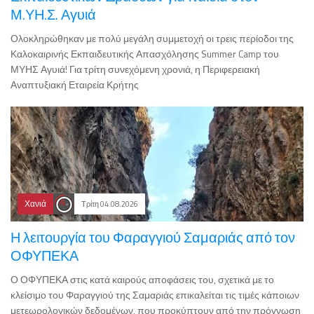
Μ.ΥΗ.Σ. Αγυιά
Ολοκληρώθηκαν με πολύ μεγάλη συμμετοχή οι τρεις περίοδοι της
Καλοκαιρινής Εκπαιδευτικής Απασχόλησης Summer Camp του
ΜΥΗΣ Αγυιά! Για τρίτη συνεχόμενη χρονιά, η Περιφερειακή
Αναπτυξιακή Εταιρεία Κρήτης
Χανιά
Τρίτη 04.08.2026
Η λειτουργία του Φαραγγιού Σαμαριάς από τον
ΟΦΥΠΕΚΑ
Ο ΟΦΥΠΕΚΑ στις κατά καιρούς αποφάσεις του, σχετικά με το
κλείσιμο του Φαραγγιού της Σαμαριάς επικαλείται τις τιμές κάποιων
μετεωρολογικών δεδομένων, που προκύπτουν από την πρόγνωση