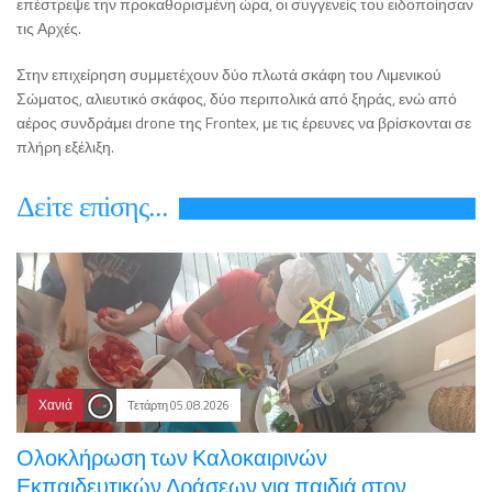
επέστρεψε την προκαθορισμένη ώρα, οι συγγενείς του ειδοποίησαν
τις Αρχές.
Στην επιχείρηση συμμετέχουν δύο πλωτά σκάφη του Λιμενικού
Σώματος, αλιευτικό σκάφος, δύο περιπολικά από ξηράς, ενώ από
αέρος συνδράμει drone της Frontex, με τις έρευνες να βρίσκονται σε
πλήρη εξέλιξη.
Δεiτε επiσης...
Χανιά
Τετάρτη 05.08.2026
Ολοκλήρωση των Καλοκαιρινών
Εκπαιδευτικών Δράσεων για παιδιά στον