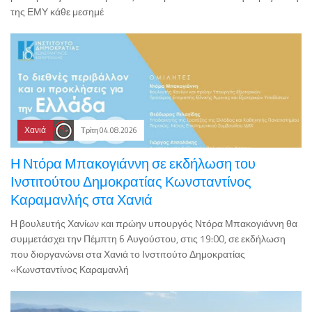
της ΕΜΥ κάθε μεσημέ
Χανιά
Τρίτη 04.08.2026
Η Ντόρα Μπακογιάννη σε εκδήλωση του
Ινστιτούτου Δημοκρατίας Κωνσταντίνος
Καραμανλής στα Χανιά
Η βουλευτής Χανίων και πρώην υπουργός Ντόρα Μπακογιάννη θα
συμμετάσχει την Πέμπτη 6 Αυγούστου, στις 19:00, σε εκδήλωση
που διοργανώνει στα Χανιά το Ινστιτούτο Δημοκρατίας
«Κωνσταντίνος Καραμανλή