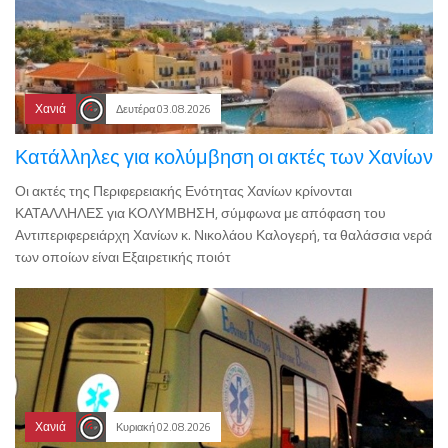
Χανιά
Δευτέρα 03.08.2026
Κατάλληλες για κολύμβηση οι ακτές των Χανίων
Οι ακτές της Περιφερειακής Ενότητας Χανίων κρίνονται
ΚΑΤΑΛΛΗΛΕΣ για ΚΟΛΥΜΒΗΣΗ, σύμφωνα με απόφαση του
Αντιπεριφερειάρχη Χανίων κ. Νικολάου Καλογερή, τα θαλάσσια νερά
των οποίων είναι Εξαιρετικής ποιότ
Χανιά
Κυριακή 02.08.2026