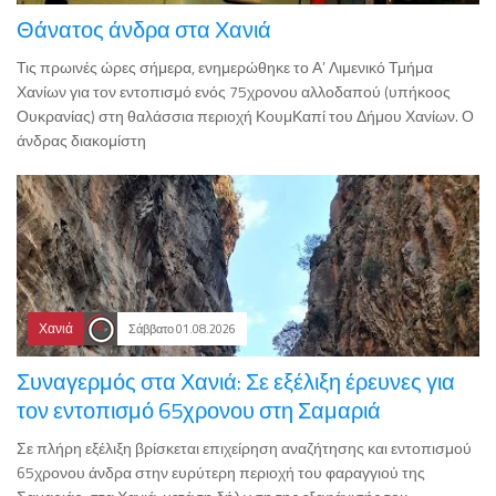
Θάνατος άνδρα στα Χανιά
Τις πρωινές ώρες σήμερα, ενημερώθηκε το Α’ Λιμενικό Τμήμα
Χανίων για τον εντοπισμό ενός 75χρονου αλλοδαπού (υπήκοος
Ουκρανίας) στη θαλάσσια περιοχή ΚουμΚαπί του Δήμου Χανίων. Ο
άνδρας διακομίστη
Χανιά
Σάββατο 01.08.2026
Συναγερμός στα Χανιά: Σε εξέλιξη έρευνες για
τον εντοπισμό 65χρονου στη Σαμαριά
Σε πλήρη εξέλιξη βρίσκεται επιχείρηση αναζήτησης και εντοπισμού
65χρονου άνδρα στην ευρύτερη περιοχή του φαραγγιού της