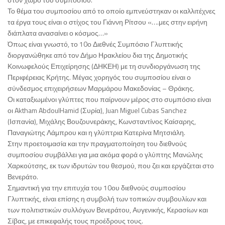
Το θέμα του συμποσίου από το οποίο εμπνεύστηκαν οι καλλιτέχνες
τα έργα τους είναι ο στίχος του Γιάννη Ρίτσου «….μες στην ειρήνη
διάπλατα ανασαίνει ο κόσμος…»
Όπως είναι γνωστό, το 10ο Διεθνές Συμπόσιο Γλυπτικής
διοργανώθηκε από τον Δήμο Ηρακλείου δια της Δημοτικής
Κοινωφελούς Επιχείρησης (ΔΗΚΕΗ) με τη συνδιοργάνωση της
Περιφέρειας Κρήτης. Μέγας χορηγός του συμποσίου είναι ο
σύνδεσμος επιχειρήσεων Μαρμάρου Μακεδονίας – Θράκης.
Οι καταξιωμένοι γλύπτες που παίρνουν μέρος στο συμπόσιο είναι
οι Aktham AbdoulHamid (Συρία), Juan Miguel Cubas Sanchez
(Ισπανία), Μιχάλης Βουζουνεράκης, Κωνσταντίνος Καίσαρης,
Παναγιώτης Λάμπρου και η γλύπτρια Κατερίνα Μητσιάλη.
Στην προετοιμασία και την πραγματοποίηση του διεθνούς
συμποσίου συμβάλλει για μια ακόμα φορά ο γλύπτης Μανώλης
Χαρκούτσης, εκ των ιδρυτών του θεσμού, που ζει και εργάζεται στο
Βενεράτο.
Σημαντική για την επιτυχία του 10ου διεθνούς συμποσίου
Γλυπτικής, είναι επίσης η συμβολή των τοπικών συμβουλίων και
των πολιτιστικών συλλόγων Βενεράτου, Αυγενικής, Κερασίων και
Σίβας, με επικεφαλής τους προέδρους τους.