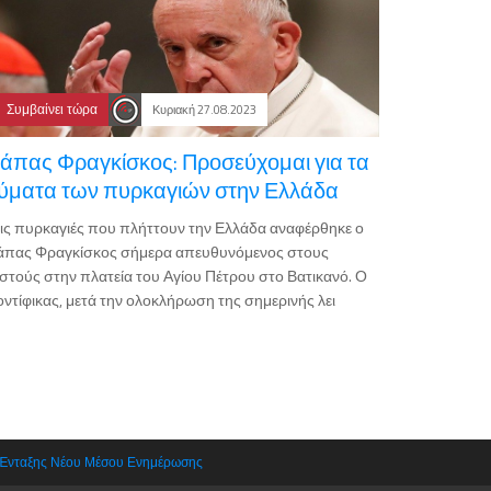
Συμβαίνει τώρα
Κυριακή 27.08.2023
άπας Φραγκίσκος: Προσεύχομαι για τα
ύματα των πυρκαγιών στην Ελλάδα
ις πυρκαγιές που πλήττουν την Ελλάδα αναφέρθηκε ο
άπας Φραγκίσκος σήμερα απευθυνόμενος στους
στούς στην πλατεία του Αγίου Πέτρου στο Βατικανό. Ο
ντίφικας, μετά την ολοκλήρωση της σημερινής λει
 Ένταξης Νέου Μέσου Ενημέρωσης