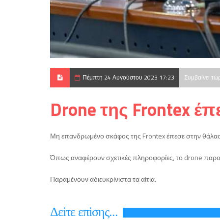
Πέμπτη 24 Αυγούστου 2023 17:23
Συμβαίνει τώ
Drone της Frontex έ
Μη επανδρωμένο σκάφος της Frontex έπεσε στην θάλασ
Όπως αναφέρουν σχετικές πληροφορίες, το drone παρου
Παραμένουν αδιευκρίνιστα τα αίτια.
Δεiτε επiσης...