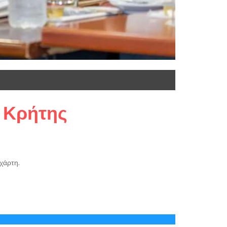
ς Κρήτης
χάρτη.