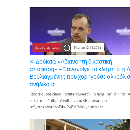
Συμβαίνει τώρα
Πέμπτη 12.12.2024
Χ. Δούκας: «Αδιανόητη δικαστική
απόφαση» – Ξανανοίγει το κλαμπ στη Λ
Βουλιαγμένης που χορηγούσε αλκοόλ 
ανήλικους
<blockquote class="twitter-tweet"><p lang="el" dir="ltr"
κ. <a href="https://twitter.com/KBakoyannis?
ref_src=twsrc%5Etfw">@KBakoyannis</a