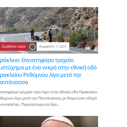
Συμβαίνει τώρα
Κυριακή 05.11.2023
ράκλειο: Θανατηφόρο τροχαίο
υστύχημα με ένα νεκρό στην εθνική οδό
ρακλείου Ρεθύμνου λίγο μετά την
αντάνασσα
νατηφόρα τροχαίο πριν λίγο στην εθνική οδό Ηρακλείου
θύμνου λίγο μετά την Παντάνασσα, με θύμα έναν οδηγό
τοσικλέτας. Περισσότερα σε λίγο...