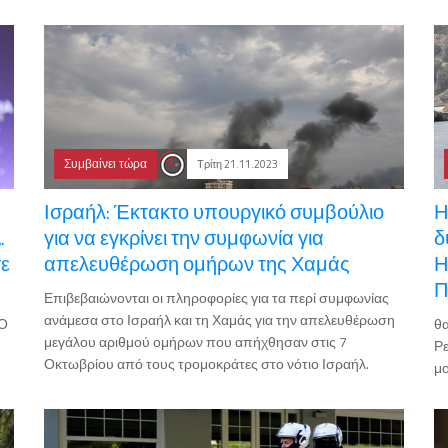
Συμβαίνει τώρα
Τρίτη 21.11.2023
Ισραήλ: Έκτακτο υπουργικό συμβούλιο
Η
.
για να εγκρίνει την συμφωνία για
δ
σε
απελευθέρωση ομήρων της Χαμάς
Η
Π
Επιβεβαιώνονται οι πληροφορίες για τα περί συμφωνίας
ανάμεσα στο Ισραήλ και τη Χαμάς για την απελευθέρωση
>Ο
θα
μεγάλου αριθμού ομήρων που απήχθησαν στις 7
Ρε
Οκτωβρίου από τους τρομοκράτες στο νότιο Ισραήλ.
μο