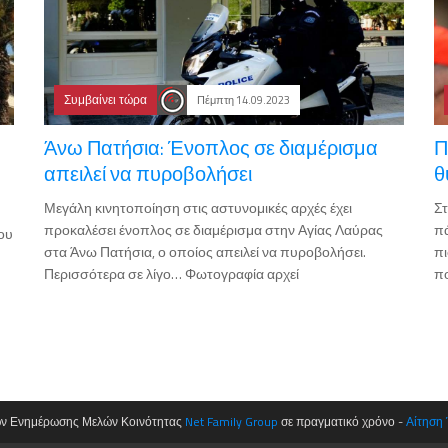
Συμβαίνει τώρα
Πέμπτη 14.09.2023
Άνω Πατήσια: Ένοπλος σε διαμέρισμα
Π
απειλεί να πυροβολήσει
θ
Μεγάλη κινητοποίηση στις αστυνομικές αρχές έχει
Στ
προκαλέσει ένοπλος σε διαμέρισμα στην Αγίας Λαύρας
π
ιου
στα Άνω Πατήσια, ο οποίος απειλεί να πυροβολήσει.
πι
Περισσότερα σε λίγο… Φωτογραφία αρχεί
πο
ων Ενημέρωσης Μελών Κοινότητας
Net Family Group
σε πραγματικό χρόνο -
Αίτηση