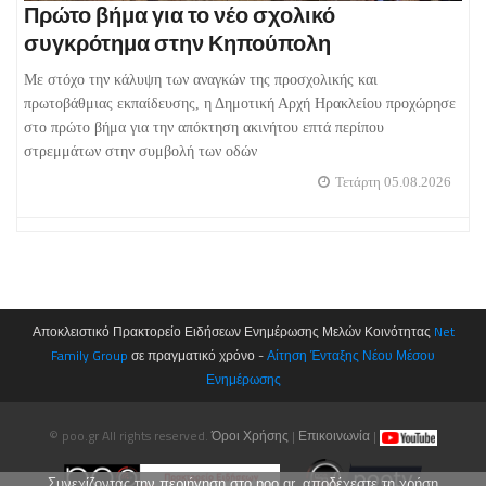
Πρώτο βήμα για το νέο σχολικό
συγκρότημα στην Κηπούπολη
Με στόχο την κάλυψη των αναγκών της προσχολικής και
πρωτοβάθμιας εκπαίδευσης, η Δημοτική Αρχή Ηρακλείου προχώρησε
στο πρώτο βήμα για την απόκτηση ακινήτου επτά περίπου
στρεμμάτων στην συμβολή των οδών
Τετάρτη 05.08.2026
Αποκλειστικό Πρακτορείο Ειδήσεων Ενημέρωσης Μελών Κοινότητας
Net
Family Group
σε πραγματικό χρόνο -
Αίτηση Ένταξης Νέου Μέσου
Ενημέρωσης
© poo.gr All rights reserved.
Όροι Χρήσης
|
Επικοινωνία
|
Συνεχίζοντας την περιήγηση στο poo.gr, αποδέχεστε τη χρήση