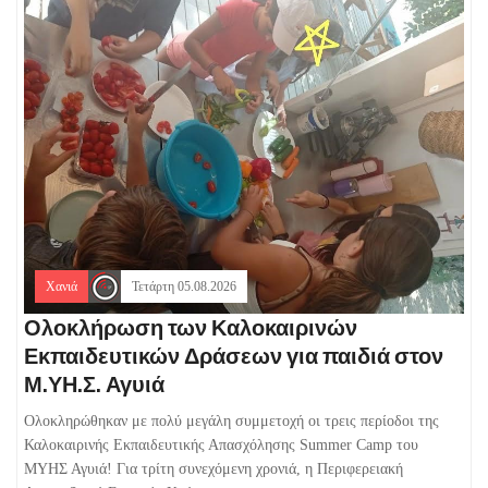
Χανιά
Τετάρτη 05.08.2026
Ολοκλήρωση των Καλοκαιρινών
Εκπαιδευτικών Δράσεων για παιδιά στον
Μ.ΥΗ.Σ. Αγυιά
Ολοκληρώθηκαν με πολύ μεγάλη συμμετοχή οι τρεις περίοδοι της
Καλοκαιρινής Εκπαιδευτικής Απασχόλησης Summer Camp του
ΜΥΗΣ Αγυιά! Για τρίτη συνεχόμενη χρονιά, η Περιφερειακή