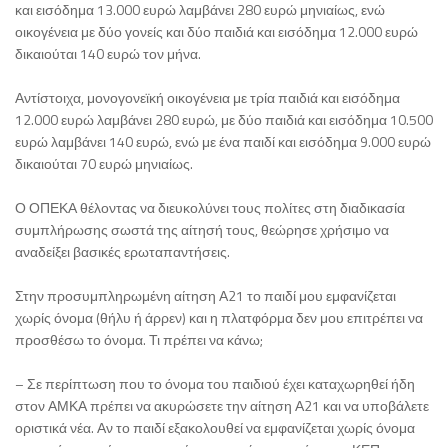
και εισόδημα 13.000 ευρώ λαμβάνει 280 ευρώ μηνιαίως, ενώ
οικογένεια με δύο γονείς και δύο παιδιά και εισόδημα 12.000 ευρώ
δικαιούται 140 ευρώ τον μήνα.
Αντίστοιχα, μονογονεϊκή οικογένεια με τρία παιδιά και εισόδημα
12.000 ευρώ λαμβάνει 280 ευρώ, με δύο παιδιά και εισόδημα 10.500
ευρώ λαμβάνει 140 ευρώ, ενώ με ένα παιδί και εισόδημα 9.000 ευρώ
δικαιούται 70 ευρώ μηνιαίως.
Ο ΟΠΕΚΑ θέλοντας να διευκολύνει τους πολίτες στη διαδικασία
συμπλήρωσης σωστά της αίτησή τους, θεώρησε χρήσιμο να
αναδείξει βασικές ερωταπαντήσεις.
Στην προσυμπληρωμένη αίτηση Α21 το παιδί μου εμφανίζεται
χωρίς όνομα (θήλυ ή άρρεν) και η πλατφόρμα δεν μου επιτρέπει να
προσθέσω το όνομα. Τι πρέπει να κάνω;
– Σε περίπτωση που το όνομα του παιδιού έχει καταχωρηθεί ήδη
στον ΑΜΚΑ πρέπει να ακυρώσετε την αίτηση Α21 και να υποβάλετε
οριστικά νέα. Αν το παιδί εξακολουθεί να εμφανίζεται χωρίς όνομα