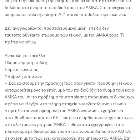
και μετά την ακύρωση της αίτησης πρέπει να πάτε στο ΚΕΠ και να
δηλώσετε το όνομα του παιδιού σας στον ΑΜΚΑ. Στη συνέχεια να
ακυρώσετε πάλι την αίτηση Α21 και να υποβάλετε οριστικά νέα.
Δεν αναγνωρίζονται προστατευόμενα μέλη, επειδή δεν
ταυτοποιούνται τα επώνυμα των τέκνων με τον ΑΜΚΑ τους. Τι
πρέπει να κάνω;
Ανακαλύψτε και άλλα
Πληροφόρηση πολίτη
Εύρεση εργασίας
Υποβολή αιτήσεων
– Σας εφιστούμε την προσοχή πως όταν γίνεται προσθήκη τέκνου
καταχωρείται μόνο το επώνυμο του παιδιού (όχι το όνομά του) και ο
ΑΜΚΑ του. Αν το πρόβλημα ταυτοποίησης παραμένει, οι δικαιούχοι
πρέπει να ελέγξουν τα πλήρη στοιχεία του εξαρτώμενου τέκνου
στην ηλεκτρονική εφαρμογή του ΑΜΚΑ www.amka.gr ή/και να
απευθυνθούν σε κάποιο ΚΕΠ ώστε να διορθώσουν τυχόν αστοχίες
στο ηλεκτρονικό μητρώο ΑΜΚΑ. Πιθανότατα έχει γραφτεί στην
πλατφόρμα με διαφορετικό τρόπο το επώνυμο δίπλα στον ΑΜΚΑ,
σε σχέση με το πώς έχει καταχωρηθεί στο μητρώο του ΑΜΚΑ. Στη