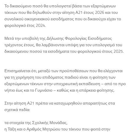
Το δικαιούμενο ποσό θα υπολογιστεί βάσει των εξαρτώμενων
τέκνων που θα δηλωθούν στην αίτηση Α21 έτους 2026 και του
συνολικού οικογενειακού εισοδήματος που οι δικαιούχοι είχαν το
φορολογικό έτος 2024.
Μετά την υποβολή της Δήλωσης Φορολογίας Εισοδήματος
τρέχοντος έτους, θα λαμβάνονται υπόψη για τον υπολογισμό του
δικαιούμενου ποσού τα εισοδήματα του φορολογικού έτους 2025.
Επισημαίνεται ότι, μεταξύ των προϋποθέσεων που θα ελέγχονται
για τη χορήγηση του επιδόματος παιδιού είναι: η φοίτηση των
εξαρτώμενων τέκνων στην υποχρεωτική εκπαίδευση – από το προ
νήπιο έως και το Γυμνάσιο – καθώς και η επάρκεια φοίτησης.
Στην αίτηση Α21 πρέπει να καταχωρηθούν απαραιτήτως στα
σχετικά πεδία:
τα στοιχεία της Σχολικής Μονάδας,
η Τάξη και ο Αριθμός Μητρώου του τέκνου που φοιτά στην