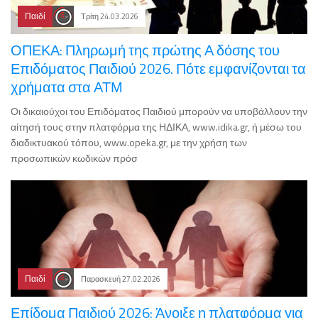
Παιδί
Τρίτη 24.03.2026
ΟΠΕΚΑ: Πληρωμή της πρώτης Α δόσης του
Επιδόματος Παιδιού 2026. Πότε εμφανίζονται τα
χρήματα στα ΑΤΜ
Οι δικαιούχοι του Επιδόματος Παιδιού μπορούν να υποβάλλουν την
αίτησή τους στην πλατφόρμα της ΗΔΙΚΑ, www.idika.gr, ή μέσω του
διαδικτυακού τόπου, www.opeka.gr, με την χρήση των
προσωπικών κωδικών πρόσ
Παιδί
Παρασκευή 27.02.2026
Επίδομα Παιδιού 2026: Άνοιξε η πλατφόρμα για