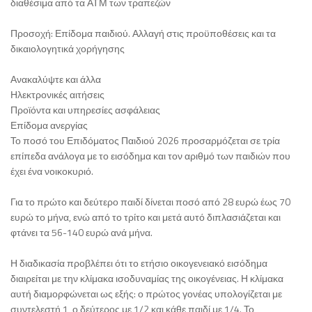
διαθέσιμα από τα ΑΤΜ των τραπεζών
Προσοχή: Επίδομα παιδιού. Αλλαγή στις προϋποθέσεις και τα
δικαιολογητικά χορήγησης
Ανακαλύψτε και άλλα
Ηλεκτρονικές αιτήσεις
Προϊόντα και υπηρεσίες ασφάλειας
Επίδομα ανεργίας
Το ποσό του Επιδόματος Παιδιού 2026 προσαρμόζεται σε τρία
επίπεδα ανάλογα με το εισόδημα και τον αριθμό των παιδιών που
έχει ένα νοικοκυριό.
Για το πρώτο και δεύτερο παιδί δίνεται ποσό από 28 ευρώ έως 70
ευρώ το μήνα, ενώ από το τρίτο και μετά αυτό διπλασιάζεται και
φτάνει τα 56-140 ευρώ ανά μήνα.
Η διαδικασία προβλέπει ότι το ετήσιο οικογενειακό εισόδημα
διαιρείται με την κλίμακα ισοδυναμίας της οικογένειας. Η κλίμακα
αυτή διαμορφώνεται ως εξής: ο πρώτος γονέας υπολογίζεται με
συντελεστή 1, ο δεύτερος με 1/2 και κάθε παιδί με 1/4. Το