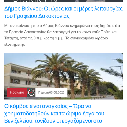
Δήμος Βιάννου: Οι ώρες και οι μέρες λειτουργίας
του Γραφείου Δακοκτονίας
Με ανακοίνωση του ο Δήμος Βιάννου ενημερώνει τους δημότες ότι
το Γραφείο Δακοκτονίας θα λειτουργεί για το κοινό κάθε Τρίτη και
Τετάρτη, από τις 9 π.μ. ως τη 1 μ.μ. Το συγκεκριμένο ωράριο
εξυπηρέτησ
Ηράκλειο
Πέμπτη 06.08.2026
Ο κόμβος είναι αναγκαίος – Ώρα να
χρηματοδοτηθούν και τα ώριμα έργα του
Βενιζελείου, τονίζουν οι εργαζόμενοι στο