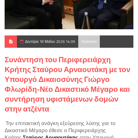
Δευτέρα 18 Μαΐου 2026 14:09
Ηράκλειο
Συνάντηση του Περιφερειάρχη
Κρήτης Σταύρου Αρναουτάκη με τον
Υπουργό Δικαιοσύνης Γιώργο
Φλωρίδη-Νέο Δικαστικό Μέγαρο και
συντήρηση υφιστάμενων δομών
στην ατζέντα
Την επιτακτική ανάγκη εξεύρεσης λύσης για το
Δικαστικό Μέγαρο έθεσε ο Περιφερειάρχης
Κρήτης
Σταύρος Αρναουτάκης
στον Υπουργό