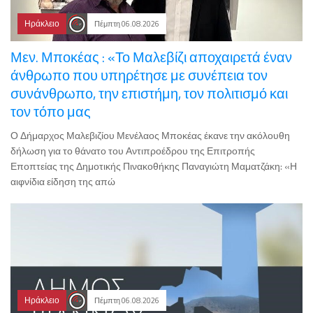
Ηράκλειο
Πέμπτη 06.08.2026
Μεν. Μποκέας : «Το Μαλεβίζι αποχαιρετά έναν
άνθρωπο που υπηρέτησε με συνέπεια τον
συνάνθρωπο, την επιστήμη, τον πολιτισμό και
τον τόπο μας
Ο Δήμαρχος Μαλεβιζίου Μενέλαος Μποκέας έκανε την ακόλουθη
δήλωση για το θάνατο του Αντιπροέδρου της Επιτροπής
Εποπτείας της Δημοτικής Πινακοθήκης Παναγιώτη Μαματζάκη: «Η
αιφνίδια είδηση της απώ
Ηράκλειο
Πέμπτη 06.08.2026