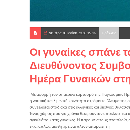
Δευτέρα 18 Μαΐου 2026 15:14
Ηράκλειο
Οι γυναίκες σπάνε 
Διευθύνοντος Συμβ
Ημέρα Γυναικών στη
Με αφορμή τον σημερινό εορτασμό της Παγκόσμιας Ημέρα
η ναυτική και λιμενική κοινότητα στρέφει το βλέμμα τη
συντελείται σταδιακά στις ελληνικές και διεθνείς θάλασσε
Ένας χώρος που για χρόνια θεωρούνταν αποκλειστικά αν
αγκαλιά του στις γυναίκες. Η παρουσία τους στα πλοία, σ
είναι απλώς αισθητή, είναι πλέον απαραίτητη.