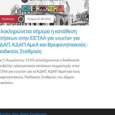
Ηράκλειο
Τετάρτη 05.08.2026
λοκληρώνεται σήμερα η κατάθεση
ιτήσεων στην ΕΕΤΑΑ για voucher για
ΔΑΠ, ΚΔΑΠ ΑμεΑ και Βρεφονηπιακούς-
αιδικούς Σταθμούς
ις 5 Αυγούστου 23:59 ολοκληρώνεται η διαδικασία
ποβολής ηλεκτρονικών αιτήσεων συμμετοχής στην
ΤΑΑ για voucher για τα ΚΔΑΠ, ΚΔΑΠ ΑμεΑ και τους
ρεφονηπιακούς Παιδικούς Σταθμούς του Δήμου
ρακλείου
 Ένταξης Νέου Μέσου Ενημέρωσης