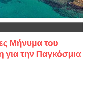
σες Μήνυμα του
 για την Παγκόσμια