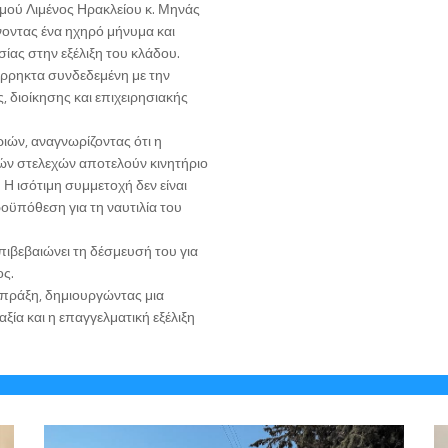
μού Λιμένος Ηρακλείου κ. Μηνάς
ντας ένα ηχηρό μήνυμα και
ίας στην εξέλιξη του κλάδου.
άρρηκτα συνδεδεμένη με την
 διοίκησης και επιχειρησιακής
ιών, αναγνωρίζοντας ότι η
κών στελεχών αποτελούν κινητήριο
 Η ισότιμη συμμετοχή δεν είναι
οϋπόθεση για τη ναυτιλία του
ιβεβαιώνει τη δέσμευσή του για
ος.
ν πράξη, δημιουργώντας μια
ξία και η επαγγελματική εξέλιξη