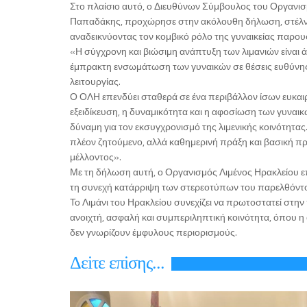
Στο πλαίσιο αυτό, ο Διευθύνων Σύμβουλος του Οργανισ
Παπαδάκης, προχώρησε στην ακόλουθη δήλωση, στέλνο
αναδεικνύοντας τον κομβικό ρόλο της γυναικείας παρουσ
«Η σύγχρονη και βιώσιμη ανάπτυξη των λιμανιών είναι 
έμπρακτη ενσωμάτωση των γυναικών σε θέσεις ευθύνης,
λειτουργίας.
Ο ΟΛΗ επενδύει σταθερά σε ένα περιβάλλον ίσων ευκαιρ
εξειδίκευση, η δυναμικότητα και η αφοσίωση των γυναι
δύναμη για τον εκσυγχρονισμό της λιμενικής κοινότητας.
πλέον ζητούμενο, αλλά καθημερινή πράξη και βασική πρ
μέλλοντος».
Με τη δήλωση αυτή, ο Οργανισμός Λιμένος Ηρακλείου επ
τη συνεχή κατάρριψη των στερεοτύπων του παρελθόντ
Το Λιμάνι του Ηρακλείου συνεχίζει να πρωτοστατεί στη
ανοιχτή, ασφαλή και συμπεριληπτική κοινότητα, όπου η α
δεν γνωρίζουν έμφυλους περιορισμούς.
Δεiτε επiσης...