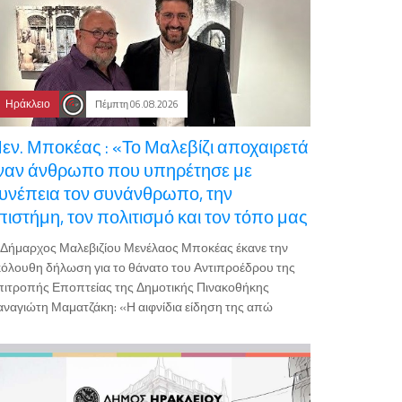
Ηράκλειο
Πέμπτη 06.08.2026
εν. Μποκέας : «Το Μαλεβίζι αποχαιρετά
ναν άνθρωπο που υπηρέτησε με
υνέπεια τον συνάνθρωπο, την
πιστήμη, τον πολιτισμό και τον τόπο μας
Δήμαρχος Μαλεβιζίου Μενέλαος Μποκέας έκανε την
όλουθη δήλωση για το θάνατο του Αντιπροέδρου της
ιτροπής Εποπτείας της Δημοτικής Πινακοθήκης
ναγιώτη Μαματζάκη: «Η αιφνίδια είδηση της απώ