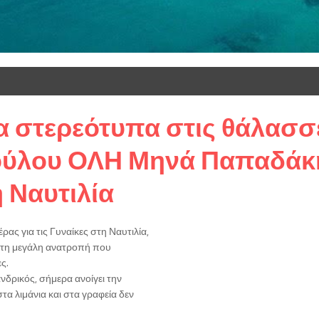
τα στερεότυπα στις θάλασ
ούλου ΟΛΗ Μηνά Παπαδάκη
 Ναυτιλία
ς για τις Γυναίκες στη Ναυτιλία,
ς στη μεγάλη ανατροπή που
ς.
δρικός, σήμερα ανοίγει την
τα λιμάνια και στα γραφεία δεν