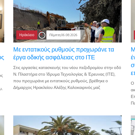
Ηράκλειο
Πέμπτη 06.08.2026
Με εντατικούς ρυθμούς προχωράνε τα
Μ
ός
έργα οδικής ασφάλειας στο ΙΤΕ
έ
σ
Στις εργασίες κατασκευής του νέου πεζοδρομίου στην οδό
ε
Ν. Πλαστήρα στο Ίδρυμα Τεχνολογίας & Έρευνας (ΙΤΕ),
ος
που προχωράνε με εντατικούς ρυθμούς, βρέθηκε ο
Ο 
Δήμαρχος Ηρακλείου Αλέξης Καλοκαιρινός μαζ
υ.
ακ
Επ
Πα