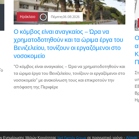
Ηράκλειο
Πέμπτη 06.08.2026
Ο κόμβος είναι αναγκαίος – Ώρα να
Ο
χρηματοδοτηθούν και τα ώριμα έργα του
α
Βενιζελείου, τονίζουν οι εργαζόμενοι στο
Κ
νοσοκομείο
Π
"Ο κόμβος είναι αναγκαίος – Ώρα να χρηματοδοτηθούν και
Το
Στ
τα ώριμα έργα του Βενιζελείου, τονίζουν οι εργαζόμενοι στο
υ
νοσοκομείο" με ανακοίνωση τους και επικροτούν την
ΕΕ
απόφαση της Περιφέρε
Β
Η
ων Ενημέρωσης Μελών Κοινότητας
Net Family Group
σε πραγματικό χρόνο -
Αίτηση