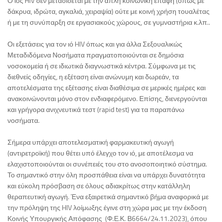
Ο ιός HIV δεν μεταδίδεται με την απλή κοινωνική επαφή (όπως με
δάκρυα, ιδρώτα, αγκαλιά, χειραψία) ούτε με κοινή χρήση τουαλέτας
ή με τη συνύπαρξη σε εργασιακούς χώρους, σε γυμναστήρια κ.λπ..
Οι εξετάσεις για τον ιό HIV όπως και για άλλα Σεξουαλικώς
Μεταδιδόμενα Νοσήματα πραγματοποιούνται σε δημόσια
νοσοκομεία ή σε ιδιωτικά διαγνωστικά κέντρα. Σύμφωνα με τις
διεθνείς οδηγίες, η εξέταση είναι ανώνυμη και δωρεάν, τα
αποτελέσματα της εξέτασης είναι διαθέσιμα σε μερικές ημέρες και
ανακοινώνονται μόνο στον ενδιαφερόμενο. Επίσης, διενεργούνται
και γρήγορα ανιχνευτικά τεστ (rapid test) για τα παραπάνω
νοσήματα.
Σήμερα υπάρχει αποτελεσματική φαρμακευτική αγωγή
(αντιρετροϊκή) που θέτει υπό έλεγχο τον ιό, με αποτέλεσμα να
ελαχιστοποιούνται οι συνέπειές του στο ανοσοποιητικό σύστημα.
Το σημαντικό στην όλη προσπάθεια είναι να υπάρχει δυνατότητα
και εύκολη πρόσβαση σε όλους αδιακρίτως στην κατάλληλη
θεραπευτική αγωγή. Ένα εξαιρετικά σημαντικό βήμα αναφορικά με
την πρόληψη της HIV λοίμωξης έγινε στη χώρα μας με την έκδοση
Κοινής Υπουργικής Απόφασης (Φ.Ε.Κ. Β6664/24.11.2023), όπου