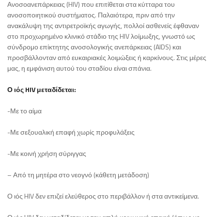
Ανοσοανεπάρκειας (HIV) που επιτίθεται στα κύτταρα του
ανοσοποιητικού συστήματος. Παλαιότερα, πριν από την
ανακάλυψη της αντιρετροϊκής αγωγής, πολλοί ασθενείς έφθαναν
στο προχωρημένο κλινικό στάδιο της HIV λοίμωξης, γνωστό ως
σύνδρομο επίκτητης ανοσολογικής ανεπάρκειας (AIDS) και
προσβάλλονταν από ευκαιριακές λοιμώξεις ή καρκίνους. Στις μέρες
μας, η εμφάνιση αυτού του σταδίου είναι σπάνια.
Ο ιός HIV μεταδίδεται:
-Με το αίμα
-Με σεξουαλική επαφή χωρίς προφυλάξεις
-Με κοινή χρήση σύριγγας
– Από τη μητέρα στο νεογνό (κάθετη μετάδοση)
Ο ιός HIV δεν επιζεί ελεύθερος στο περιβάλλον ή στα αντικείμενα.