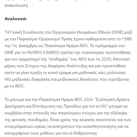
ανακοίνωση.
Αναλυτικά:
“Η Γενική Συνέλευση του Οργανισμού Ηνωμένων Εθνών (ΟΗΕ) μαζί
με τον Παγκόσμιο Οργανισμό Υγείας έχουν καθιερώσει από το 1988
την 1η Δεκέμβρη ως Παγκόσμια Ημέρα AIDS. Το πρόγραμμα του
ΟΗΕ για το HIV/AIDS (UNAIDS) ηγείται της παγκόσμιας προσπάθειας
για τον τερματισμό της “επιδημίας” του AIDS έως το 2030. Αποτελεί
μέρος των Στόχων της Αειφόρου Ανάπτυξης και μια προσπάθεια
ώστε να γίνει πράξη το κοινό όραμα για μηδενικές νέες μολύνσεις
HIV, μηδενικές διακρίσεις και μηδενικούς θανάτους που σχετίζονται
με το AIDS.
Το μήνυμα για την Παγκόσμια Ημέρα AIDS 2024 “Συλλογική Δράση:
Διατήρηση και Επιτάχυνση της Προόδου για τον ιό HIV” μπορεί να
συμβάλει στην επίτευξη του παγκόσμιου στόχου για την εξάλειψη
της φονικής πανδημίας. Είναι χρέος της ιατρικής κοινότητας και των
επαγγελματιών υγείας να ενισχύσουν την ευαισθητοποίηση και να
καταρρίψουν τους μύθους για τον ιό Ανθρώπινης