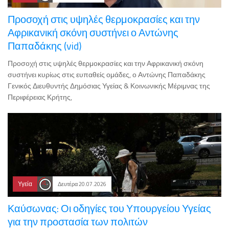
Προσοχή στις υψηλές θερμοκρασίες και την
Αφρικανική σκόνη συστήνει ο Αντώνης
Παπαδάκης (vid)
Προσοχή στις υψηλές θερμοκρασίες και την Αφρικανική σκόνη
συστήνει κυρίως στις ευπαθείς ομάδες, ο Αντώνης Παπαδάκης
Γενικός Διευθυντής Δημόσιας Υγείας & Κοινωνικής Μέριμνας της
Περιφέρειας Κρήτης,
Υγεία
Δευτέρα 20.07.2026
Καύσωνας: Οι οδηγίες του Υπουργείου Υγείας
για την προστασία των πολιτών