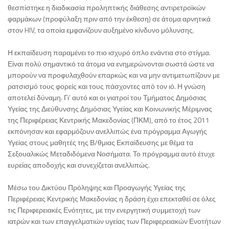
θεσπίστηκε η διαδικασία προληπτικής διάθεσης αντιρετροϊκών
φαρμάκων (προφύλαξη πριν από την έκθεση) σε άτομα αρνητικά
στον HIV, τα οποία εμφανίζουν αυξημένο κίνδυνο μόλυνσης.
Η εκπαίδευση παραμένει το πιο ισχυρό όπλο ενάντια στο στίγμα.
Είναι πολύ σημαντικό τα άτομα να ενημερώνονται σωστά ώστε να
μπορούν να προφυλαχθούν επαρκώς και να μην αντιμετωπίζουν με
ρατσισμό τους φορείς και τους πάσχοντες από τον ιό. Η γνώση
αποτελεί δύναμη. Γι’ αυτό και οι γιατροί του Τμήματος Δημόσιας
Υγείας της Διεύθυνσης Δημόσιας Υγείας και Κοινωνικής Μέριμνας
της Περιφέρειας Κεντρικής Μακεδονίας (ΠΚΜ), από το έτος 2011
εκπόνησαν και εφαρμόζουν ανελλιπώς ένα πρόγραμμα Αγωγής
Υγείας στους μαθητές της Β/θμιας Εκπαίδευσης με θέμα τα
Σεξουαλικώς Μεταδιδόμενα Νοσήματα. Το πρόγραμμα αυτό έτυχε
ευρείας αποδοχής και συνεχίζεται ανελλιπώς.
Μέσω του Δικτύου Πρόληψης και Προαγωγής Υγείας της
Περιφέρειας Κεντρικής Μακεδονίας η δράση έχει επεκταθεί σε όλες
τις Περιφερειακές Ενότητες, με την ενεργητική συμμετοχή των
ιατρών και των επαγγελματιών υγείας των Περιφερειακών Ενοτήτων